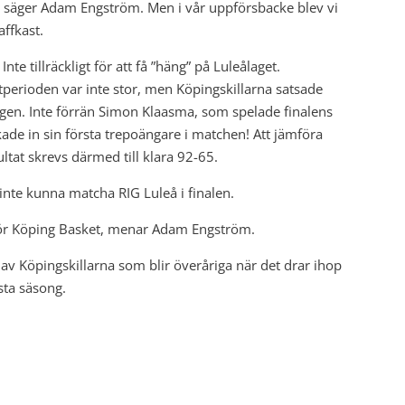
ge, säger Adam Engström. Men i vår uppförsbacke blev vi
affkast.
e tillräckligt för att få ”häng” på Luleålaget.
perioden var inte stor, men Köpingskillarna satsade
orgen. Inte förrän Simon Klaasma, som spelade finalens
ckade in sin första trepoängare i matchen! Att jämföra
ltat skrevs därmed till klara 92-65.
t inte kunna matcha RIG Luleå i finalen.
 för Köping Basket, menar Adam Engström.
å av Köpingskillarna som blir överåriga när det drar ihop
sta säsong.