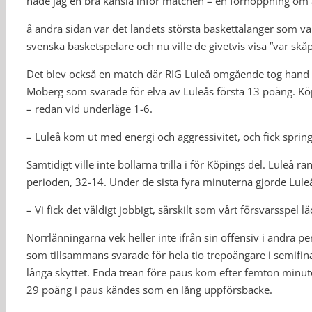
hade jag en bra känsla inför matchen – en förhoppning om a
å andra sidan var det landets största baskettalanger som va
svenska basketspelare och nu ville de givetvis visa ”var skå
Det blev också en match där RIG Luleå omgående tog hand
Moberg som svarade för elva av Luleås första 13 poäng. Kö
– redan vid underläge 1-6.
– Luleå kom ut med energi och aggressivitet, och fick sprin
Samtidigt ville inte bollarna trilla i för Köpings del. Luleå ra
perioden, 32-14. Under de sista fyra minuterna gjorde Lule
– Vi fick det väldigt jobbigt, särskilt som vårt försvarsspel 
Norrlänningarna vek heller inte ifrån sin offensiv i andra p
som tillsammans svarade för hela tio trepoängare i semifi
långa skyttet. Enda trean före paus kom efter femton minu
29 poäng i paus kändes som en lång uppförsbacke.