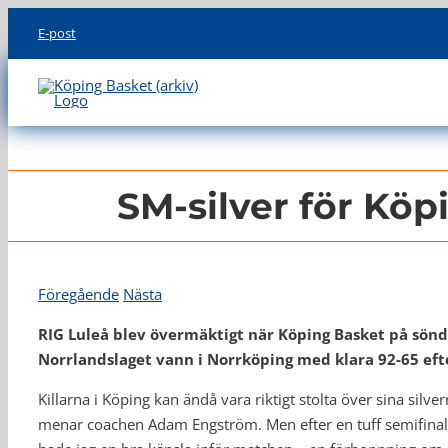
Skip
E-post
to
content
SM-silver för Köp
Föregående
Nästa
RIG Luleå blev övermäktigt när Köping Basket på sön
Norrlandslaget vann i Norrköping med klara 92-65 efter 
Killarna i Köping kan ändå vara riktigt stolta över sina silve
menar coachen Adam Engström. Men efter en tuff semifinalv