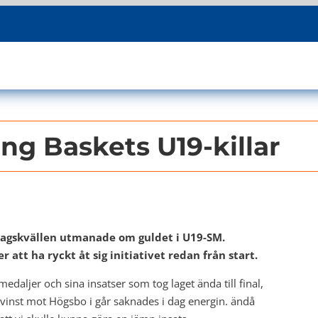
ing Baskets U19-killar
dagskvällen utmanade om guldet i U19-SM.
att ha ryckt åt sig initiativet redan från start.
rmedaljer och sina insatser som tog laget ända till final,
inst mot Högsbo i går saknades i dag energin. ändå