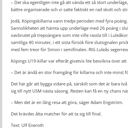
– Det ska egentligen inte gå att vända ett så stort underlä
bättre organiserade och vi satte faktiskt en rad skott och str
Jodå, Köpingskillarna vann tredje perioden med fyra poäng. Int
Sannolikheten att hämta upp underläge med 26 poäng i slut
oavbrutet på trepoängare som inte ville rassla till i Luleåk
samtliga 40 minuter, i ett sista försök före slutsignalen pri
med fem treor för Simon i semifinalen. RIG Luleås segerresu
Köpings U19-killar var efteråt givetvis lite besvikna över at
– Det är ändå en stor framgång för killarna och inte minst
Det här går att bygga vidare på, särskilt som det är bara tv
sig till nytt USM nästa säsong. Resten kan få en ny chans nä
– Men det är en lång resa att göra, säger Adam Engström.
Det krävdes åtta matcher för att ta sig till final.
Text: Ulf Eneroth