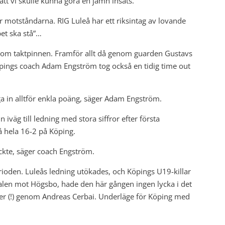
tt vi skulle kunna göra en jämn insats.
r motståndarna. RIG Luleå har ett riksintag av lovande
pet ska stå”…
 om taktpinnen. Framför allt då genom guarden Gustavs
pings coach Adam Engström tog också en tidig time out
ga in alltför enkla poäng, säger Adam Engström.
nn iväg till ledning med stora siffror efter första
å hela 16-2 på Köping.
läckte, säger coach Engström.
erioden. Luleås ledning utökades, och Köpings U19-killar
nalen mot Högsbo, hade den här gången ingen lycka i det
ter (!) genom Andreas Cerbai. Underläge för Köping med