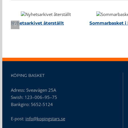
Nyhetsarkivet återställt
Sommarbasket i 
KÖPING BASKET
Adress: Sveavägen 25A
Swish: 123–006–95–75
Bankgiro: 5652-5124
E-post:
info@kopingstars.se