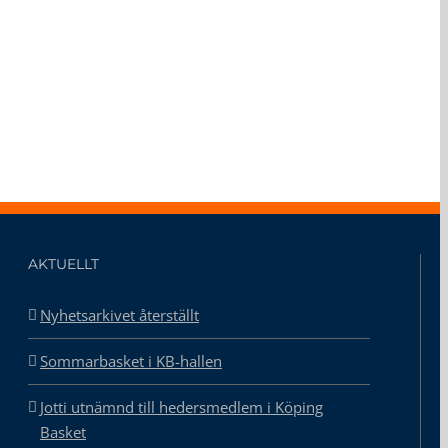
AKTUELLT
Nyhetsarkivet återställt
Sommarbasket i KB-hallen
Jotti utnämnd till hedersmedlem i Köping
Basket