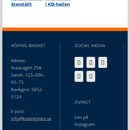
återställt
i KB-hallen
återstä
Jotti
utnämnd
till
hedersmedlem
i Köping
Basket
KÖPING BASKET
SOCIAL MEDIA
Adress:
Sveavägen 25A
Swish: 123–006–
95–75
Bankgiro: 5652-
5124
ÖVRIGT
E-post:
Leo på
info@kopingstars.se
Instagram: