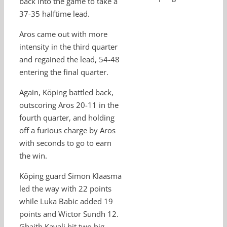
back into the game to take a
37-35 halftime lead.
Aros came out with more
intensity in the third quarter
and regained the lead, 54-48
entering the final quarter.
Again, Köping battled back,
outscoring Aros 20-11 in the
fourth quarter, and holding
off a furious charge by Aros
with seconds to go to earn
the win.
Köping guard Simon Klaasma
led the way with 22 points
while Luka Babic added 19
points and Wictor Sundh 12.
Ghaith Kayali hit two big