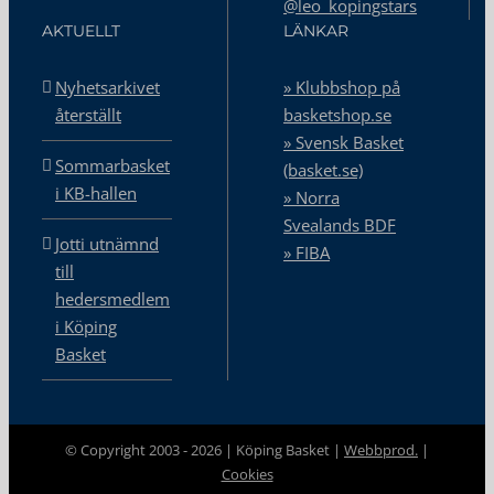
@leo_kopingstars
AKTUELLT
LÄNKAR
Nyhetsarkivet
» Klubbshop på
återställt
basketshop.se
» Svensk Basket
Sommarbasket
(basket.se)
i KB-hallen
» Norra
Svealands BDF
Jotti utnämnd
» FIBA
till
hedersmedlem
i Köping
Basket
© Copyright 2003 -
2026 | Köping Basket |
Webbprod.
|
Cookies