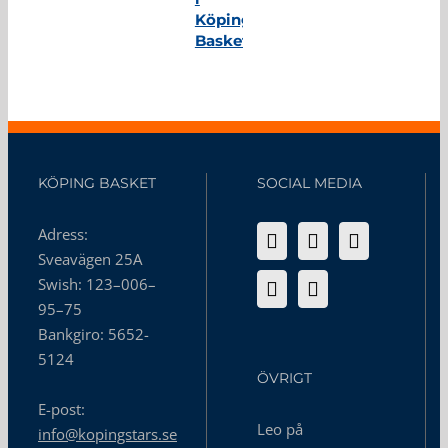
Köping
Basket
KÖPING BASKET
SOCIAL MEDIA
Adress:
Sveavägen 25A
Swish: 123–006–
95–75
Bankgiro: 5652-
5124
ÖVRIGT
E-post:
Leo på
info@kopingstars.se