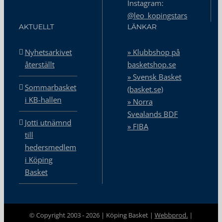
Instagram:
@leo_kopingstars
AKTUELLT
LÄNKAR
Nyhetsarkivet
» Klubbshop på
återställt
basketshop.se
» Svensk Basket
Sommarbasket
(basket.se)
i KB-hallen
» Norra
Svealands BDF
Jotti utnämnd
» FIBA
till
hedersmedlem
i Köping
Basket
© Copyright 2003 -
2026 | Köping Basket |
Webbprod.
|