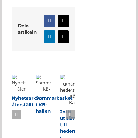
Facebook
X
Dela
artikeln
LinkedIn
E-
post
Relaterade inlägg
Nyhetsarkivet
Sommarbasket
återställt
i KB-
hallen
Jotti
utnämnd
till
hedersmedlem
i