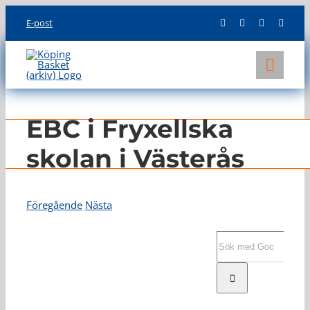
Skip
E-post
to
content
Toggl
Navig
KLUBBEN
EBC i Fryxellska
LAG
skolan i Västerås
INFO
Föregående
Nästa
Visa
större
Sök
bild
efter: