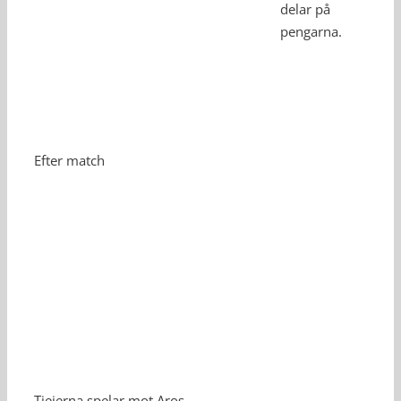
delar på
pengarna.
Efter match
Tjejerna spelar mot Aros