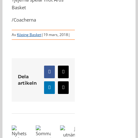
Basket
/Coacherna
Av
Köping Basket
|
19 mars, 2018
|
Facebook
X
Dela
artikeln
LinkedIn
E-
post
Relaterade inlägg