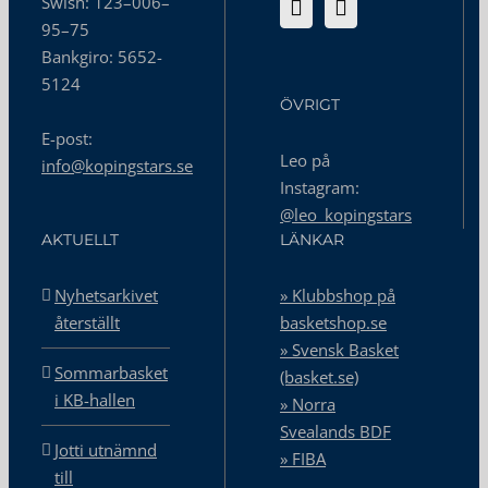
Swish: 123–006–
95–75
Bankgiro: 5652-
5124
ÖVRIGT
E-post:
Leo på
info@kopingstars.se
Instagram:
@leo_kopingstars
AKTUELLT
LÄNKAR
Nyhetsarkivet
» Klubbshop på
återställt
basketshop.se
» Svensk Basket
Sommarbasket
(basket.se)
i KB-hallen
» Norra
Svealands BDF
Jotti utnämnd
» FIBA
till