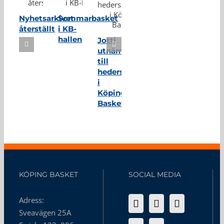
Nyhetsarkivet
Sommarbasket
återställt
i KB-
hallen
Jotti
utnämnd
till
hedersmedlem
i
Köping
Basket
KÖPING BASKET
SOCIAL MEDIA
Adress:
Sveavägen 25A