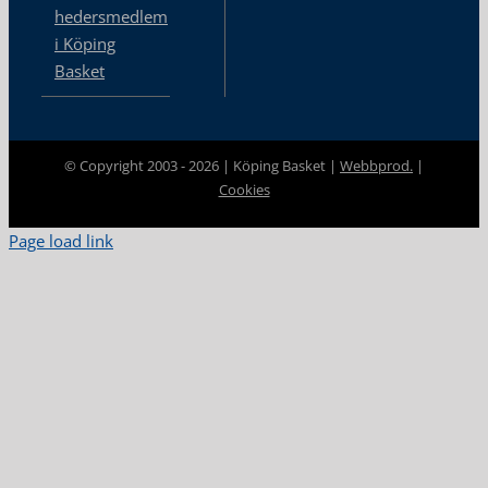
hedersmedlem
i Köping
Basket
© Copyright 2003 -
2026 | Köping Basket |
Webbprod.
|
Cookies
Page load link