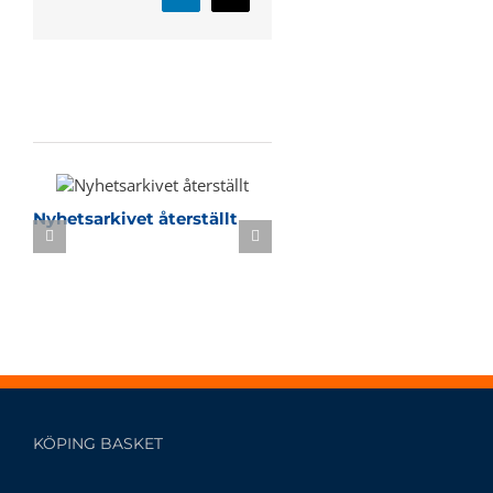
post
Relaterade inlägg
Nyhetsarkivet återställt
Sommarbasket i KB-h
KÖPING BASKET