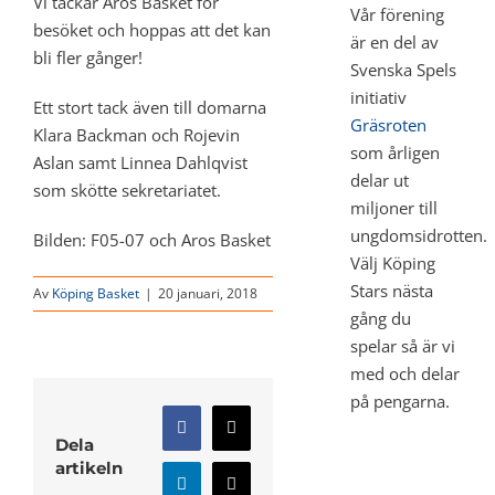
Vi tackar Aros Basket för
Vår förening
besöket och hoppas att det kan
är en del av
bli fler gånger!
Svenska Spels
initiativ
Ett stort tack även till domarna
Gräsroten
Klara Backman och Rojevin
som årligen
Aslan samt Linnea Dahlqvist
delar ut
som skötte sekretariatet.
miljoner till
ungdomsidrotten.
Bilden: F05-07 och Aros Basket
Välj Köping
Stars nästa
Av
Köping Basket
|
20 januari, 2018
gång du
spelar så är vi
med och delar
på pengarna.
Facebook
X
Dela
artikeln
LinkedIn
E-