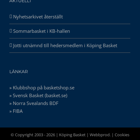
AKTUELLT
Nyhetsarkivet återställt
Sommarbasket i KB-hallen
Jotti utnämnd till hedersmedlem i Köping Basket
LÄNKAR
» Klubbshop på basketshop.se
» Svensk Basket (basket.se)
» Norra Svealands BDF
» FIBA
© Copyright 2003 -
2026 | Köping Basket |
Webbprod.
|
Cookies