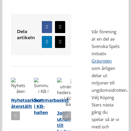
Facebook
X
Dela
Vår förening
artikeln
är en del av
LinkedIn
E-
Svenska Spels
post
initiativ
Relaterade inlägg
Gräsroten
som årligen
delar ut
miljoner till
ungdomsidrotten.
Välj Köping
Nyhetsarkivet
Sommarbasket
Stars nästa
återställt
i KB-
gång du
hallen
Jotti
utnämnd
spelar så är vi
till
med och