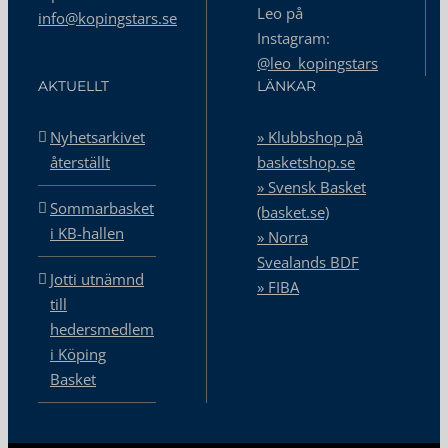
Leo på
info@kopingstars.se
Instagram:
@leo_kopingstars
AKTUELLT
LÄNKAR
Nyhetsarkivet
» Klubbshop på
återställt
basketshop.se
» Svensk Basket
Sommarbasket
(basket.se)
i KB-hallen
» Norra
Svealands BDF
Jotti utnämnd
» FIBA
till
hedersmedlem
i Köping
Basket