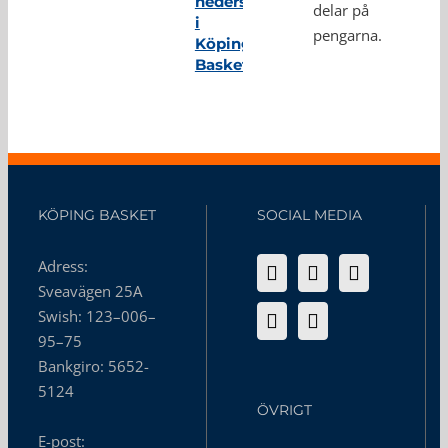
hedersmedlem
delar på
i
pengarna.
Köping
Basket
KÖPING BASKET
SOCIAL MEDIA
Adress:
Sveavägen 25A
Swish: 123–006–
95–75
Bankgiro: 5652-
5124
ÖVRIGT
E-post: