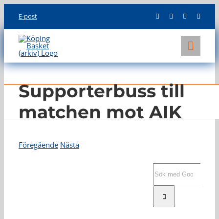
Skip
E-post
to
content
Toggl
Navig
KLUBBEN
Supporterbuss till
LAG
matchen mot AIK
INFO
Föregående
Nästa
Visa
större
Sök
bild
efter: