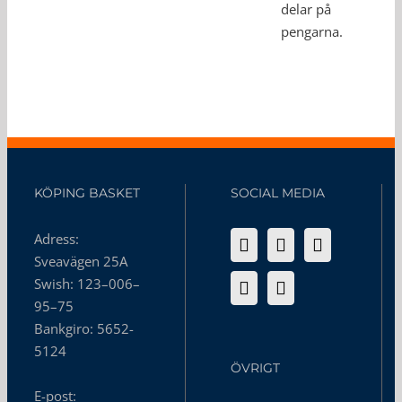
delar på
pengarna.
KÖPING BASKET
SOCIAL MEDIA
Adress:
Sveavägen 25A
Swish: 123–006–
95–75
Bankgiro: 5652-
5124
ÖVRIGT
E-post: