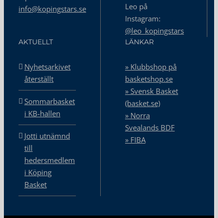
Leo på
info@kopingstars.se
Instagram:
@leo_kopingstars
AKTUELLT
LÄNKAR
Nyhetsarkivet
» Klubbshop på
återställt
basketshop.se
» Svensk Basket
Sommarbasket
(basket.se)
i KB-hallen
» Norra
Svealands BDF
Jotti utnämnd
» FIBA
till
hedersmedlem
i Köping
Basket