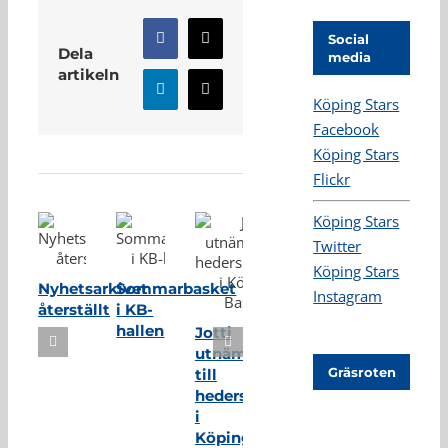
Social
Facebook
X
Dela
media
artikeln
LinkedIn
E-
Köping Stars
post
Facebook
Relaterade inlägg
Köping Stars
Flickr
Köping Stars
Twitter
Köping Stars
Nyhetsarkivet
Sommarbasket
Instagram
återställt
i KB-
hallen
Jotti
utnämnd
Gräsroten
till
hedersmedlem
i
Köping