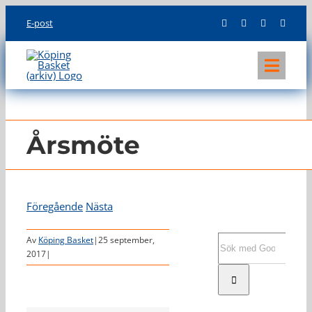
Skip
E-post
to
content
Toggl
Navig
KLUBBEN
LAG
Årsmöte
INFO
Föregående
Nästa
Sök
Av
Köping Basket
|
25 september,
2017
|
efter: