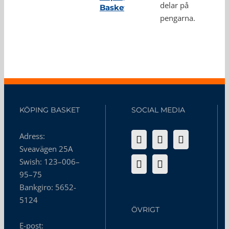
delar på
Basket
pengarna.
KÖPING BASKET
SOCIAL MEDIA
Adress:
Sveavägen 25A
Swish: 123–006–
95–75
Bankgiro: 5652-
5124
ÖVRIGT
E-post: