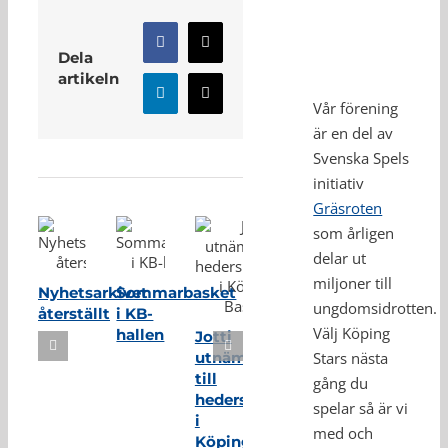
Facebook
X
Dela
artikeln
LinkedIn
E-
Vår förening
post
är en del av
Relaterade inlägg
Svenska Spels
initiativ
Gräsroten
som årligen
delar ut
miljoner till
Nyhetsarkivet
Sommarbasket
ungdomsidrotten.
återställt
i KB-
Välj Köping
hallen
Jotti
utnämnd
Stars nästa
till
gång du
hedersmedlem
spelar så är vi
i
med och
Köping