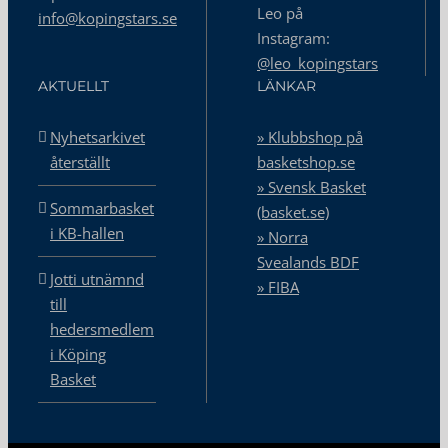
Leo på
info@kopingstars.se
Instagram:
@leo_kopingstars
AKTUELLT
LÄNKAR
Nyhetsarkivet
» Klubbshop på
återställt
basketshop.se
» Svensk Basket
Sommarbasket
(basket.se)
i KB-hallen
» Norra
Svealands BDF
Jotti utnämnd
» FIBA
till
hedersmedlem
i Köping
Basket