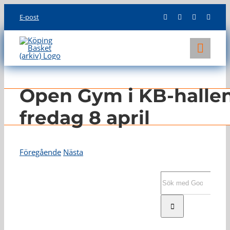
Skip
E-post
to
content
Toggl
Navig
KLUBBEN
Open Gym i KB-halle
LAG
fredag 8 april
INFO
Föregående
Nästa
Visa
större
Sök
bild
efter: