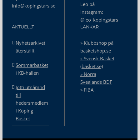
Leo på
info@kopingstars.se
Instagram:
@leo_kopingstars
AKTUELLT
LÄNKAR
Nyhetsarkivet
» Klubbshop på
återställt
basketshop.se
» Svensk Basket
Sommarbasket
(basket.se)
i KB-hallen
» Norra
Svealands BDF
Jotti utnämnd
» FIBA
till
hedersmedlem
i Köping
Basket