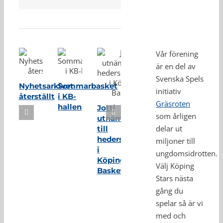
Relaterade inlägg
Vår förening
är en del av
Svenska Spels
Nyhetsarkivet
Sommarbasket
initiativ
återställt
i KB-
Gräsroten
hallen
Jotti
som årligen
utnämnd
delar ut
till
hedersmedlem
miljoner till
i
ungdomsidrotten.
Köping
Välj Köping
Basket
Stars nästa
gång du
spelar så är vi
med och