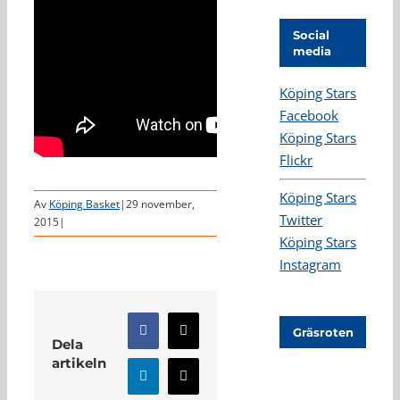
Social
media
Köping Stars
Facebook
Köping Stars
Flickr
Köping Stars
Av
Köping Basket
|
29 november,
Twitter
2015
|
Köping Stars
Instagram
Gräsroten
Facebook
X
Dela
artikeln
LinkedIn
E-
post