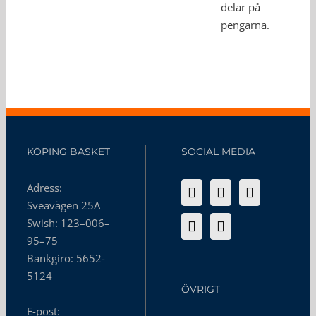
delar på
pengarna.
KÖPING BASKET
SOCIAL MEDIA
Adress:
Sveavägen 25A
Swish: 123–006–
95–75
Bankgiro: 5652-
5124
ÖVRIGT
E-post: