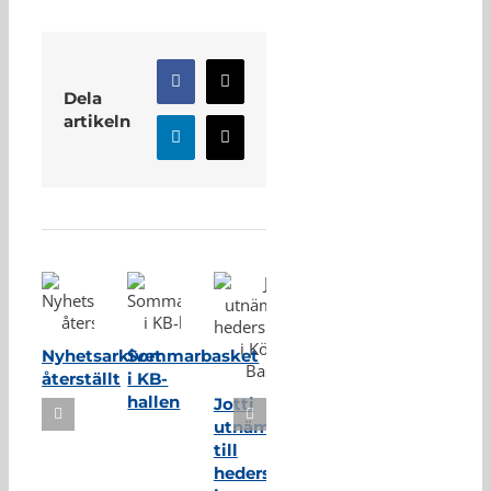
Facebook
X
Dela
artikeln
LinkedIn
E-
post
Relaterade inlägg
Nyhetsarkivet
Sommarbasket
återställt
i KB-
hallen
Jotti
utnämnd
till
hedersmedlem