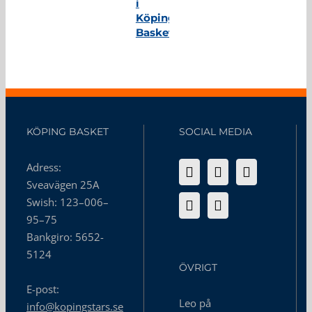
i
Köping
Basket
KÖPING BASKET
SOCIAL MEDIA
Adress:
Sveavägen 25A
Swish: 123–006–
95–75
Bankgiro: 5652-
5124
ÖVRIGT
E-post:
Leo på
info@kopingstars.se