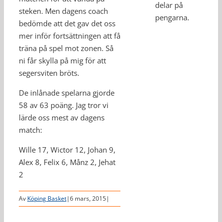
delar på
steken. Men dagens coach
pengarna.
bedömde att det gav det oss
mer inför fortsättningen att få
träna på spel mot zonen. Så
ni får skylla på mig för att
segersviten bröts.
De inlånade spelarna gjorde
58 av 63 poäng. Jag tror vi
lärde oss mest av dagens
match:
Wille 17, Wictor 12, Johan 9,
Alex 8, Felix 6, Månz 2, Jehat
2
Av
Köping Basket
|
6 mars, 2015
|