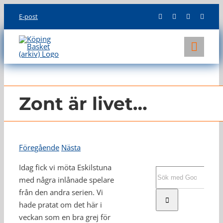
Skip
E-post
to
content
Toggl
Navig
KLUBBEN
LAG
Zont är livet…
INFO
Föregående
Nästa
Idag fick vi möta Eskilstuna
Sök
med några inlånade spelare
efter:
från den andra serien. Vi
hade pratat om det här i
veckan som en bra grej för