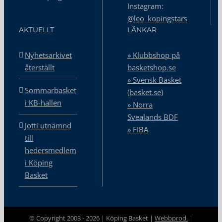
Instagram:
@leo_kopingstars
AKTUELLT
LÄNKAR
Nyhetsarkivet
» Klubbshop på
återställt
basketshop.se
» Svensk Basket
Sommarbasket
(basket.se)
i KB-hallen
» Norra
Svealands BDF
Jotti utnämnd
» FIBA
till
hedersmedlem
i Köping
Basket
© Copyright 2003 -
2026 | Köping Basket |
Webbprod.
|