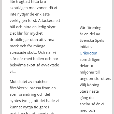
lite trögt att hitta bra
skottlägen mot zonen då vi
inte nyttjar de enklaste
verktygen först. Attackera ett
hål och hitta en ledig skytt.
Vår förening
Det blir för mycket
är en del av
dribblingar utan att vinna
Svenska Spels
mark och för många
initiativ
stressade skott. Och när vi
Gräsroten
står där med bollen och har
som årligen
bekväma skott så avvaktade
delar ut
vi…
miljoner till
ungdomsidrotten.
Mot slutet av matchen
Välj Köping
försöker vi pressa fram en
Stars nästa
scenförändring och det
gång du
syntes tydligt att det hade vi
spelar så är vi
kunnat nyttja tidigare i
med och
matchen för att vända på