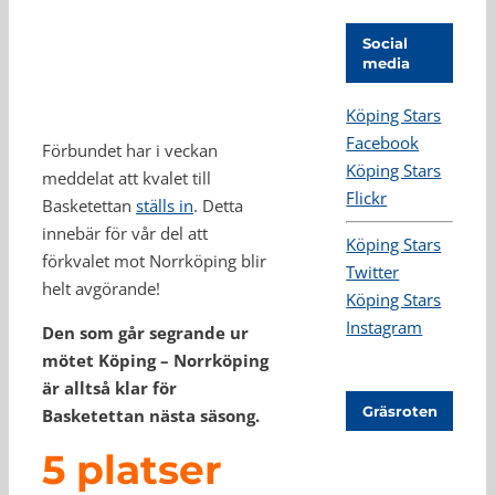
Social
media
Köping Stars
Facebook
Förbundet har i veckan
Köping Stars
meddelat att kvalet till
Flickr
Basketettan
ställs in
. Detta
innebär för vår del att
Köping Stars
förkvalet mot Norrköping blir
Twitter
helt avgörande!
Köping Stars
Instagram
Den som går segrande ur
mötet Köping – Norrköping
är alltså klar för
Gräsroten
Basketettan nästa säsong.
5 platser