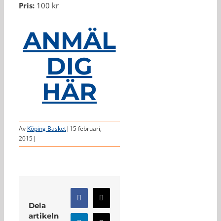
Pris:
100 kr
ANMÄL
DIG
HÄR
Av
Köping Basket
|
15 februari,
2015
|
Facebook
X
Dela
artikeln