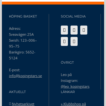
KÖPING BASKET
SOCIAL MEDIA
Adress:
Sveavägen 25A
Swish: 123–006–
95–75
Bankgiro: 5652-
5124
ÖVRIGT
E-post:
Leo på
info@kopingstars.se
Instagram:
@leo_kopingstars
AKTUELLT
LÄNKAR
Nyhetsarkivet
» Klubbshop på