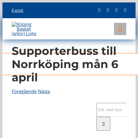
Skip
E-post
to
content
Toggl
Navig
KLUBBEN
Supporterbuss till
LAG
Norrköping mån 6
april
INFO
Föregående
Nästa
Visa
större
Sök
bild
efter: