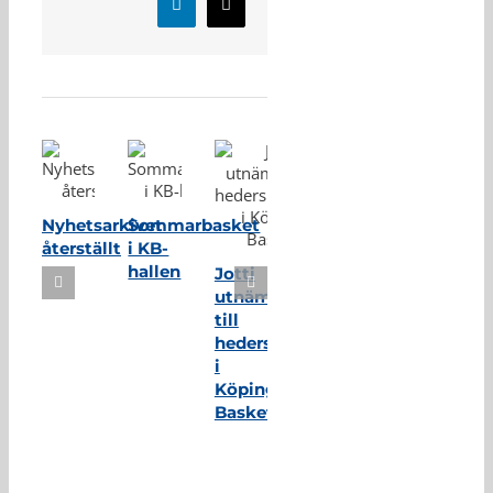
LinkedIn
E-
post
Relaterade inlägg
Nyhetsarkivet
Sommarbasket
återställt
i KB-
hallen
Jotti
utnämnd
till
hedersmedlem
i
Köping
Basket