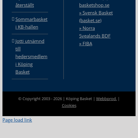
återställt
basketshop.se
» Svensk Basket
Sommarbasket
(basket.se)
i KB-hallen
» Norra
Svealands BDF
Jotti utnämnd
» FIBA
till
hedersmedlem
i Köping
Basket
© Copyright 2003 -
2026 | Köping Basket |
Webbprod.
|
Cookies
Page load link