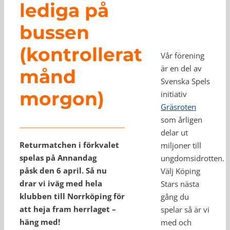
lediga på
bussen
(kontrollerat
Vår förening
är en del av
månd
Svenska Spels
morgon)
initiativ
Gräsroten
som årligen
delar ut
Returmatchen i förkvalet
miljoner till
spelas på Annandag
ungdomsidrotten.
påsk den 6 april. Så nu
Välj Köping
drar vi iväg med hela
Stars nästa
klubben till Norrköping för
gång du
att heja fram herrlaget –
spelar så är vi
häng med!
med och