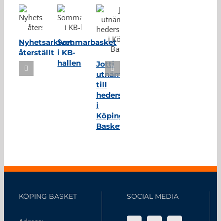
Nyhetsarkivet
Sommarbasket
återställt
i KB-
hallen
Jotti
utnämnd
till
hedersmedlem
i
Köping
Basket
KÖPING BASKET
SOCIAL MEDIA