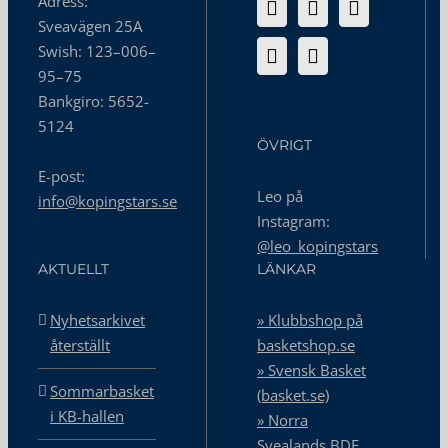
Adress:
Sveavägen 25A
Swish: 123–006–
95–75
Bankgiro: 5652-
5124
ÖVRIGT
E-post:
Leo på
info@kopingstars.se
Instagram:
@leo_kopingstars
AKTUELLT
LÄNKAR
Nyhetsarkivet
» Klubbshop på
återställt
basketshop.se
» Svensk Basket
Sommarbasket
(basket.se)
i KB-hallen
» Norra
Svealands BDF