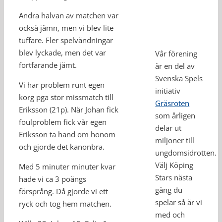
Andra halvan av matchen var
också jämn, men vi blev lite
tuffare. Fler spelvändningar
blev lyckade, men det var
Vår förening
fortfarande jämt.
är en del av
Svenska Spels
Vi har problem runt egen
initiativ
korg pga stor missmatch till
Gräsroten
Eriksson (21p). När Johan fick
som årligen
foulproblem fick vår egen
delar ut
Eriksson ta hand om honom
miljoner till
och gjorde det kanonbra.
ungdomsidrotten.
Välj Köping
Med 5 minuter minuter kvar
Stars nästa
hade vi ca 3 poängs
gång du
försprång. Då gjorde vi ett
spelar så är vi
ryck och tog hem matchen.
med och