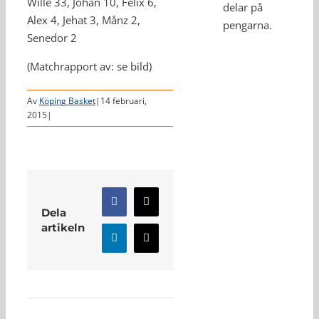
Wille 33, Johan 10, Felix 6,
delar på
Alex 4, Jehat 3, Månz 2,
pengarna.
Senedor 2
(Matchrapport av: se bild)
Av
Köping Basket
|
14 februari,
2015
|
Facebook
X
Dela
artikeln
LinkedIn
E-
post
Relaterade inlägg