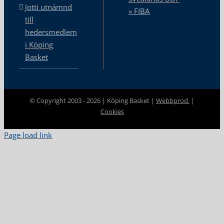
Jotti utnämnd
» FIBA
till
hedersmedlem
i Köping
Basket
© Copyright 2003 -
2026 | Köping Basket |
Webbprod.
|
Cookies
Page load link