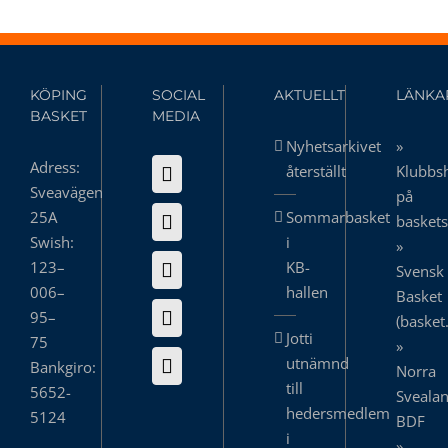
KÖPING
SOCIAL
AKTUELLT
LÄNKA
BASKET
MEDIA
Nyhetsarkivet
»
Adress:
återställt
Klubbs
Sveavägen
på
25A
Sommarbasket
basket
Swish:
i
»
123–
KB-
Svensk
006–
hallen
Basket
95–
(basket
Jotti
75
»
utnämnd
Bankgiro:
Norra
till
5652-
Sveala
hedersmedlem
5124
BDF
i
»