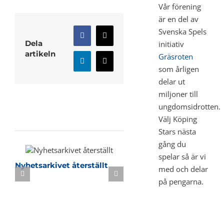
Vår förening
är en del av
Svenska Spels
Facebook
X
Dela
initiativ
artikeln
Gräsroten
LinkedIn
E-
som årligen
post
delar ut
miljoner till
ungdomsidrotten.
Relaterade inlägg
Välj Köping
Stars nästa
gång du
spelar så är vi
Nyhetsarkivet återställt
Sommarbasket i KB-h
med och delar
på pengarna.