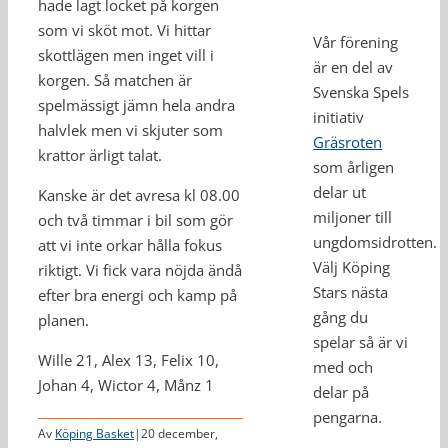
hade lagt locket på korgen
som vi sköt mot. Vi hittar
Vår förening
skottlägen men inget vill i
är en del av
korgen. Så matchen är
Svenska Spels
spelmässigt jämn hela andra
initiativ
halvlek men vi skjuter som
Gräsroten
krattor ärligt talat.
som årligen
delar ut
Kanske är det avresa kl 08.00
miljoner till
och två timmar i bil som gör
ungdomsidrotten.
att vi inte orkar hålla fokus
Välj Köping
riktigt. Vi fick vara nöjda ändå
Stars nästa
efter bra energi och kamp på
gång du
planen.
spelar så är vi
Wille 21, Alex 13, Felix 10,
med och
Johan 4, Wictor 4, Månz 1
delar på
pengarna.
Av
Köping Basket
|
20 december,