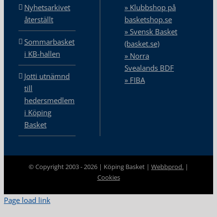
Nyhetsarkivet
» Klubbshop på
återställt
basketshop.se
» Svensk Basket
Sommarbasket
(basket.se)
i KB-hallen
» Norra
Svealands BDF
Jotti utnämnd
» FIBA
till
hedersmedlem
i Köping
Basket
© Copyright 2003 -
2026 | Köping Basket |
Webbprod.
|
Cookies
Page load link