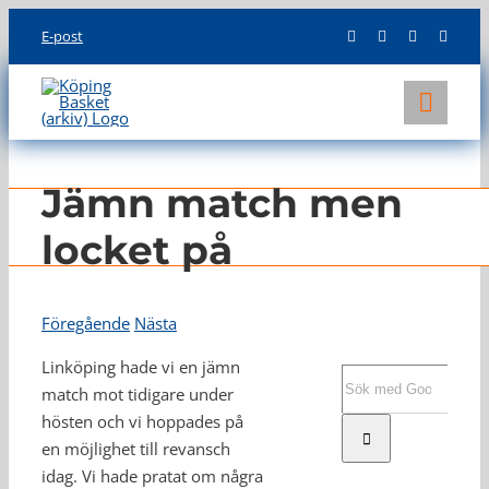
Skip
E-post
to
content
Toggl
Navig
KLUBBEN
Jämn match men
LAG
locket på
INFO
Föregående
Nästa
Linköping hade vi en jämn
Sök
match mot tidigare under
efter:
hösten och vi hoppades på
en möjlighet till revansch
idag. Vi hade pratat om några