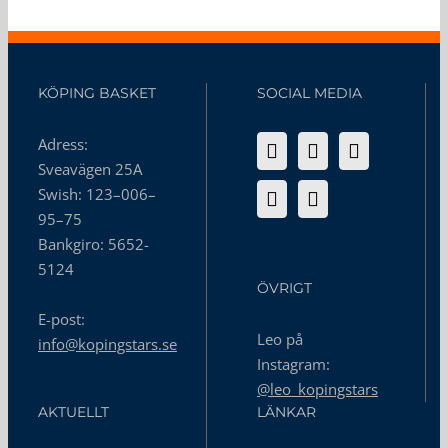
till
hedersmedlem
i Köping
Basket
KÖPING BASKET
SOCIAL MEDIA
Adress:
Sveavägen 25A
Swish: 123–006–
95–75
Bankgiro: 5652-
5124
ÖVRIGT
E-post:
Leo på
info@kopingstars.se
Instagram:
@leo_kopingstars
AKTUELLT
LÄNKAR