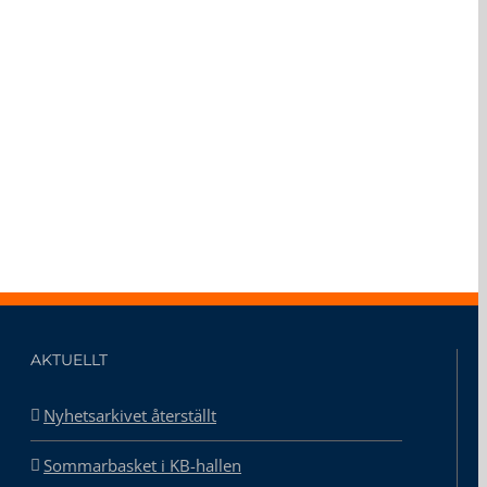
AKTUELLT
Nyhetsarkivet återställt
Sommarbasket i KB-hallen