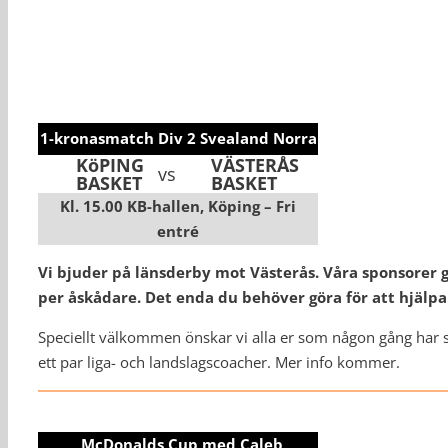
1-kronasmatch Div 2 Svealand Norra
KöPING
VÄSTERÅS
vs
BASKET
BASKET
Kl. 15.00 KB-hallen, Köping – Fri
entré
Vi bjuder på länsderby mot Västerås. Våra sponsorer ge
per åskådare. Det enda du behöver göra för att hjälpa 
Speciellt välkommen önskar vi alla er som någon gång har s
ett par liga- och landslagscoacher. Mer info kommer.
McDonalds Cup med Caleb