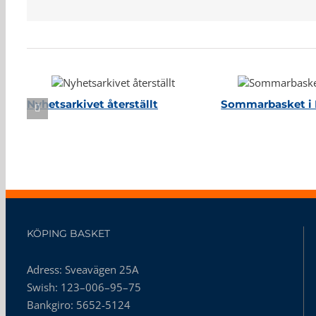
Relaterade inlägg
Nyhetsarkivet återställt
Sommarbasket i 
KÖPING BASKET
Adress: Sveavägen 25A
Swish: 123–006–95–75
Bankgiro: 5652-5124