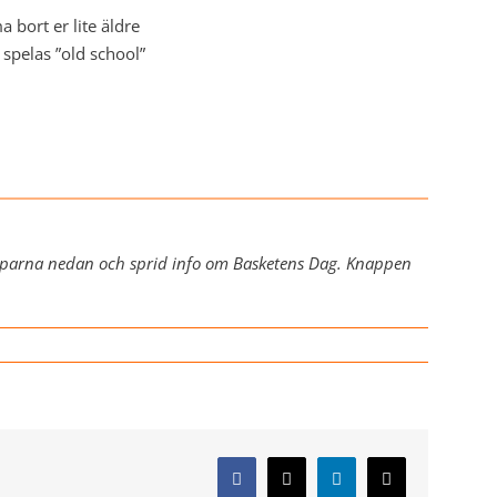
a bort er lite äldre
spelas ”old school”
parna nedan och sprid info om Basketens Dag. Knappen
Facebook
X
LinkedIn
E-