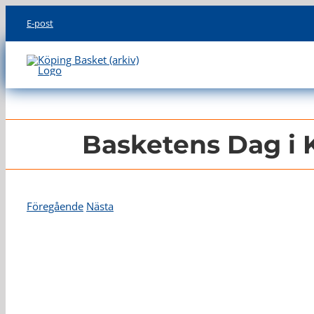
Skip
E-post
to
content
Basketens Dag i 
Föregående
Nästa
Visa
större
bild