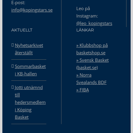
E-post:
Leo på
info@kopingstars.se
Instagram:
@leo_kopingstars
AKTUELLT
LÄNKAR
Nyhetsarkivet
» Klubbshop på
återställt
basketshop.se
» Svensk Basket
Sommarbasket
(basket.se)
i KB-hallen
» Norra
Svealands BDF
Jotti utnämnd
» FIBA
till
hedersmedlem
i Köping
Basket