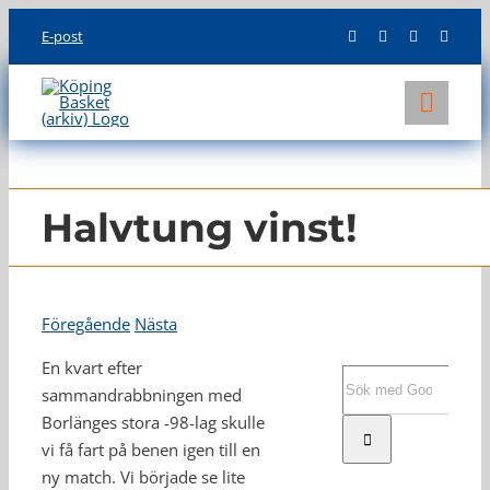
Skip
E-post
to
content
Toggl
Navig
KLUBBEN
LAG
Halvtung vinst!
INFO
Föregående
Nästa
En kvart efter
Sök
sammandrabbningen med
efter:
Borlänges stora -98-lag skulle
vi få fart på benen igen till en
ny match. Vi började se lite