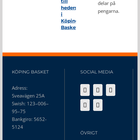
till
delar på
hedersmedlem
pengarna.
i
Köping
Basket
KÖPING BASKET
SOCIAL MEDIA
Adress:
Sveavägen 25A
Swish: 123–006–
95–75
Bankgiro: 5652-
5124
ÖVRIGT