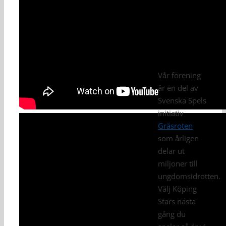
Vår förening
är en del av
Svenska Spels
initiativ
Gräsroten
som årligen
delar ut
miljoner till
ungdomsidrotten.
Välj Köping
Stars nästa
gång du