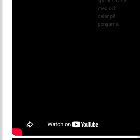
spelar så är vi
med och
delar på
pengarna.