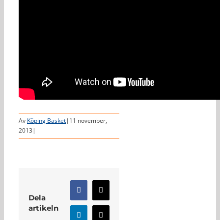
Av
Köping Basket
|
11 november,
2013
|
Facebook
X
Dela
artikeln
LinkedIn
E-