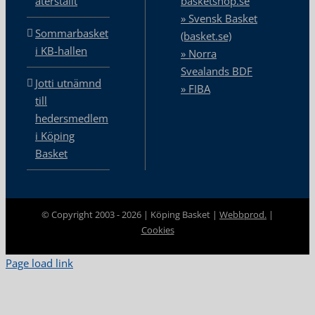
återställt
basketshop.se
» Svensk Basket
Sommarbasket
(basket.se)
i KB-hallen
» Norra
Svealands BDF
Jotti utnämnd
» FIBA
till
hedersmedlem
i Köping
Basket
© Copyright 2003 -
2026 | Köping Basket |
Webbprod.
|
Cookies
Page load link