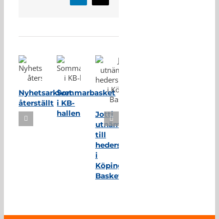
post
Relaterade inlägg
Nyhetsarkivet
Sommarbasket
återställt
i KB-
hallen
Jotti
utnämnd
till
hedersmedlem
i
Köping
Basket