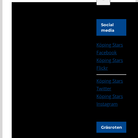
Social
media
Köping Stars
Facebook
Köping Stars
Flickr
Köping Stars
Twitter
Köping Stars
Instagram
Gräsroten