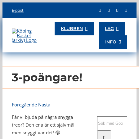
Skip
E-post
to
content
KLUBBEN
LAG
INFO
3-poängare!
Föregående
Nästa
Får vi bjuda på några snygga
Sök
treor? Den ena är ett självmål
efter:
men snyggt var det! 🤪