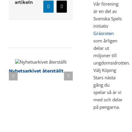
artikeln
Vår förening
LinkedIn
E-
är en del av
post
Svenska Spels
initiativ
Gräsroten
Relaterade inlägg
som årligen
delar ut
miljoner till
ungdomsidrotten.
Välj Köping
Nyhetsarkivet återställt
Sommarbasket i KB-h
Stars nästa
gång du
spelar så är vi
med och delar
på pengarna.