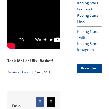
Köping Stars
Facebook
Köping Stars
Flickr
Köping Stars
Twitter
Köping Stars
Instagram
Tack för i år Ullvi Basket!
Gräsroten
Av
Köping Basket
|
1 maj, 2013
Facebook
X
Dela