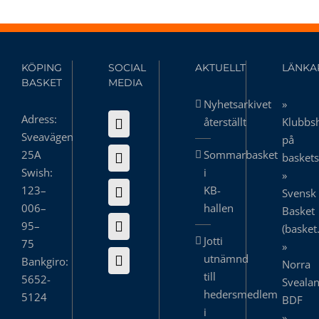
KÖPING
SOCIAL
AKTUELLT
LÄNKA
BASKET
MEDIA
Nyhetsarkivet
»
Adress:
återställt
Klubbs
Sveavägen
på
25A
Sommarbasket
basket
Swish:
i
»
123–
KB-
Svensk
006–
hallen
Basket
95–
(basket
Jotti
75
»
utnämnd
Bankgiro:
Norra
till
5652-
Sveala
hedersmedlem
5124
BDF
i
»