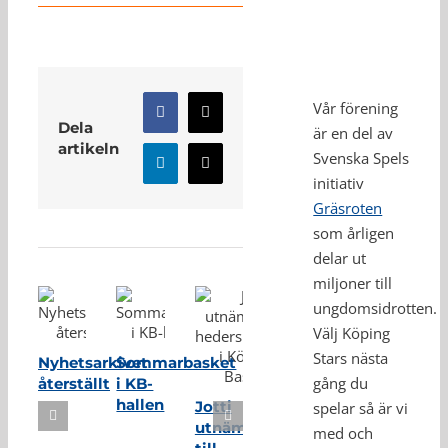
Vår förening
Facebook
X
Dela
är en del av
artikeln
Svenska Spels
LinkedIn
E-
initiativ
post
Gräsroten
Relaterade inlägg
som årligen
delar ut
miljoner till
ungdomsidrotten.
Välj Köping
Stars nästa
Nyhetsarkivet
Sommarbasket
gång du
återställt
i KB-
hallen
Jotti
spelar så är vi
utnämnd
med och