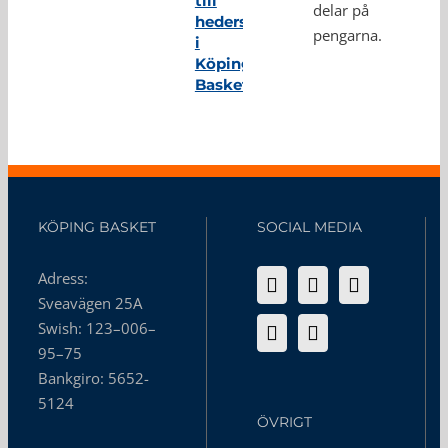
till
delar på
hedersmedlem
pengarna.
i
Köping
Basket
KÖPING BASKET
SOCIAL MEDIA
Adress:
Sveavägen 25A
Swish: 123–006–
95–75
Bankgiro: 5652-
5124
ÖVRIGT