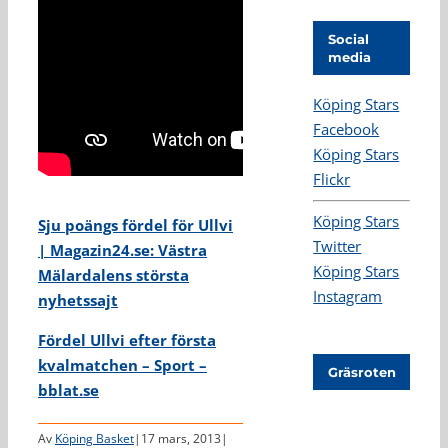
Social
media
Köping Stars
Facebook
Köping Stars
Flickr
Köping Stars
Sju poängs fördel för Ullvi
Twitter
| Magazin24.se: Västra
Köping Stars
Mälardalens största
Instagram
nyhetssajt
Fördel Ullvi efter första
kvalmatchen – Sport –
Gräsroten
bblat.se
Av
Köping Basket
|
17 mars, 2013
|