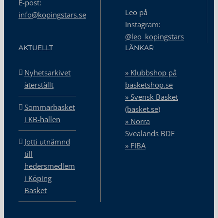
E-post:
Leo på
info@kopingstars.se
Instagram:
@leo_kopingstars
AKTUELLT
LÄNKAR
Nyhetsarkivet
» Klubbshop på
återställt
basketshop.se
» Svensk Basket
Sommarbasket
(basket.se)
i KB-hallen
» Norra
Svealands BDF
Jotti utnämnd
» FIBA
till
hedersmedlem
i Köping
Basket