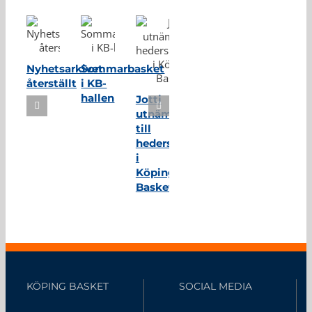
Nyhetsarkivet
Sommarbasket
återställt
i KB-
hallen
Jotti
utnämnd
till
hedersmedlem
i
Köping
Basket
KÖPING BASKET
SOCIAL MEDIA