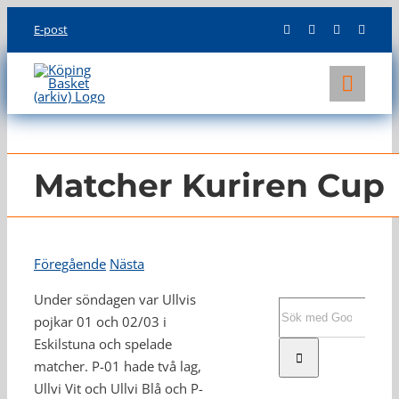
Skip
E-post
to
content
Toggl
Navig
KLUBBEN
LAG
Matcher Kuriren Cup
INFO
Föregående
Nästa
Under söndagen var Ullvis
Sök
pojkar 01 och 02/03 i
efter:
Eskilstuna och spelade
matcher. P-01 hade två lag,
Ullvi Vit och Ullvi Blå och P-