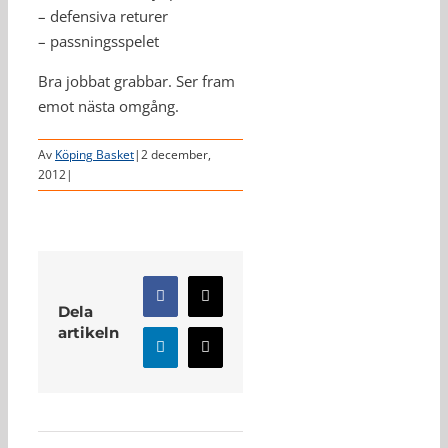
– defensiva returer
– passningsspelet
Bra jobbat grabbar. Ser fram
emot nästa omgång.
Av
Köping Basket
|
2 december,
2012
|
Facebook
X
Dela
artikeln
LinkedIn
E-
post
Relaterade inlägg