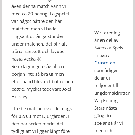
även denna match vann vi
med ca 20 poäng. Lagspelet
var något bättre den här
matchen men vi hade
Vår förening
ringkant ut långa stunder
är en del av
under matchen, det blir att
Svenska Spels
träna närskott och layups
initiativ
nästa vecka 🙂
Gräsroten
Returtagningen såg till en
som årligen
början inte så bra ut men
delar ut
efter hand blev det bättre och
miljoner till
bättre, mycket tack vare Axel
ungdomsidrotten.
Horsley.
Välj Köping
Stars nästa
I tredje matchen var det dags
gång du
för 02/03 mot Djurgården. I
spelar så är vi
den här serien märks det
med och
tydligt att vi ligger långt före