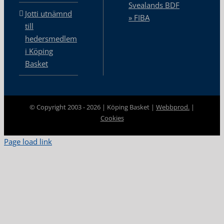
Svealands BDF
Jotti utnämnd
» FIBA
till
hedersmedlem
i Köping
Basket
© Copyright 2003 -
2026 | Köping Basket |
Webbprod.
|
Cookies
Page load link