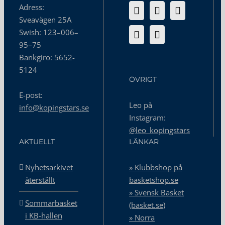
Adress:
Sveavägen 25A
Swish: 123–006–
95–75
Bankgiro: 5652-
5124
ÖVRIGT
E-post:
Leo på
info@kopingstars.se
Instagram:
@leo_kopingstars
AKTUELLT
LÄNKAR
Nyhetsarkivet
» Klubbshop på
återställt
basketshop.se
» Svensk Basket
Sommarbasket
(basket.se)
i KB-hallen
» Norra