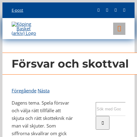
Skip
E-post
to
content
Toggl
Navig
KLUBBEN
LAG
Försvar och skottval
INFO
Föregående
Nästa
Dagens tema. Spela försvar
Sök
och välja rätt tillfälle att
efter:
skjuta och rätt skotteknik när
man väl skjuter. Som
siffrorna skvallrar om gick