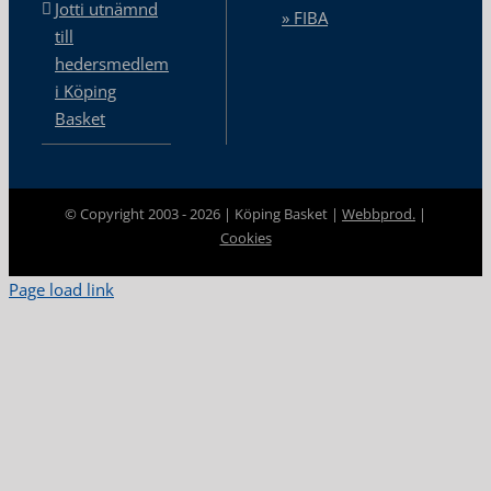
Jotti utnämnd
» FIBA
till
hedersmedlem
i Köping
Basket
© Copyright 2003 -
2026 | Köping Basket |
Webbprod.
|
Cookies
Page load link