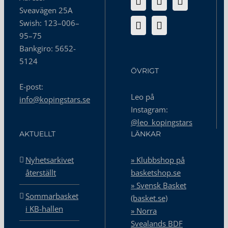
Sveavägen 25A
Swish: 123–006–
95–75
Bankgiro: 5652-
5124
ÖVRIGT
E-post:
Leo på
info@kopingstars.se
Instagram:
@leo_kopingstars
AKTUELLT
LÄNKAR
Nyhetsarkivet
» Klubbshop på
återställt
basketshop.se
» Svensk Basket
Sommarbasket
(basket.se)
i KB-hallen
» Norra
Svealands BDF