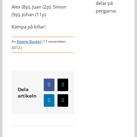
delar på
Alex (8p), Juan (2p), Simon
pengarna.
(9p), Johan (11p)
Kämpa på killar!
Av
Köping Basket
|
17 november,
2012
|
Facebook
X
Dela
artikeln
LinkedIn
E-
post
Relaterade inlägg