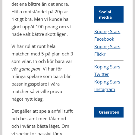
det ena bättre än det andra.
Hålla motståndet på 20p är
Social
media
riktigt bra. Men vi kunde ha
gjort uppåt 100 poäng om vi
Köping Stars
hade valt bättre skottlägen.
Facebook
Vi har rullat runt hela
Köping Stars
matchen med 5 på plan och 3
Flickr
som vilar. In och kör bara var
Köping Stars
vår
game plan
. Vi har för
Twitter
många spelare som bara blir
Köping Stars
passningsspelare i våra
Instagram
matcher så vi ville prova
något nytt idag.
Det gäller att spela anfall tufft
Gräsroten
och bestämt med tålamod
och invänta bästa läget. Om
vi spelar för passivt får vi