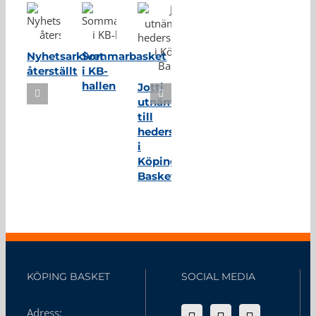
Nyhetsarkivet
Sommarbasket
återställt
i KB-
hallen
Jotti
utnämnd
till
hedersmedlem
i
Köping
Basket
KÖPING BASKET
SOCIAL MEDIA
Adress: