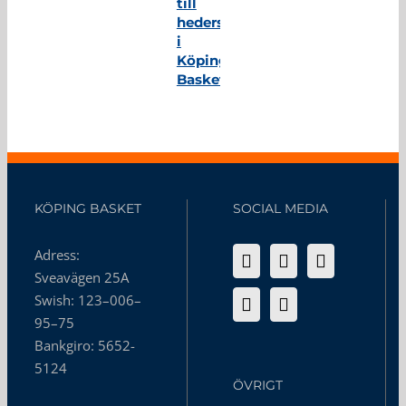
till
hedersmedlem
i
Köping
Basket
KÖPING BASKET
SOCIAL MEDIA
Adress:
Sveavägen 25A
Swish: 123–006–
95–75
Bankgiro: 5652-
5124
ÖVRIGT