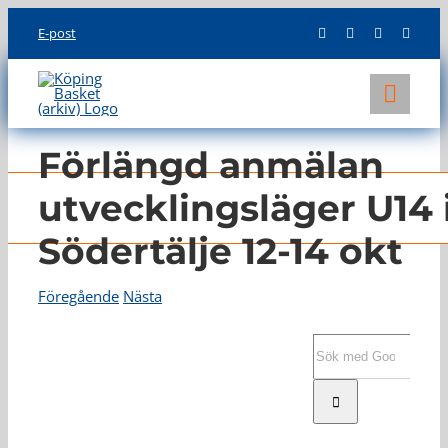
Skip
E-post
to
content
Toggl
Navig
KLUBBEN
Förlängd anmälan
LAG
utvecklingsläger U14 
Södertälje 12-14 okt
INFO
Föregående
Nästa
Visa
större
Sök
bild
efter: