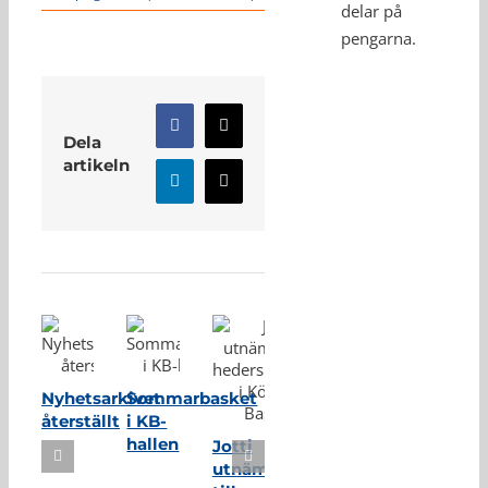
delar på
pengarna.
Facebook
X
Dela
artikeln
LinkedIn
E-
post
Relaterade inlägg
Nyhetsarkivet
Sommarbasket
återställt
i KB-
hallen
Jotti
utnämnd