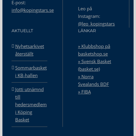
E-post:
Leo på
info@kopingstars.se
Instagram:
@leo_kopingstars
AKTUELLT
LÄNKAR
Nyhetsarkivet
» Klubbshop på
återställt
basketshop.se
» Svensk Basket
Sommarbasket
(basket.se)
i KB-hallen
» Norra
Svealands BDF
Jotti utnämnd
» FIBA
till
hedersmedlem
i Köping
Basket