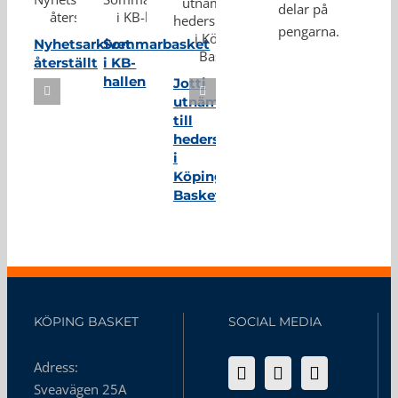
delar på
pengarna.
Nyhetsarkivet
Sommarbasket
återställt
i KB-
hallen
Jotti
utnämnd
till
hedersmedlem
i
Köping
Basket
KÖPING BASKET
SOCIAL MEDIA
Adress:
Sveavägen 25A