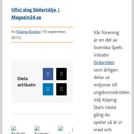
Ullvi slog Södertälje |
Magazin24.se
Av
Köping Basket
|
16 september,
Vår förening
2012
|
är en del av
Svenska Spels
initiativ
Gräsroten
som årligen
Facebook
X
delar ut
Dela
miljoner till
artikeln
LinkedIn
E-
ungdomsidrotten.
post
Välj Köping
Relaterade inlägg
Stars nästa
gång du
spelar så är vi
med och