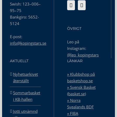
Swish: 123–006–
95–75
Bankgiro: 5652-
5124
ÖVRIGT
E-post:
Leo på
info@kopingstars.se
Instagram:
@leo_kopingstars
AKTUELLT
LÄNKAR
Nyhetsarkivet
» Klubbshop på
återställt
basketshop.se
» Svensk Basket
Sommarbasket
(basket.se)
i KB-hallen
» Norra
Svealands BDF
Jotti utnämnd
» FIBA