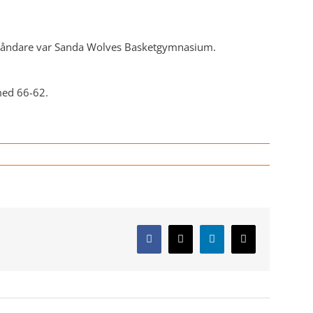
ståndare var Sanda Wolves Basketgymnasium.
med 66-62.
Facebook
X
LinkedIn
E-
post