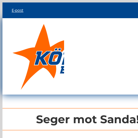
Skip
E-post
to
content
Seger mot Sanda!