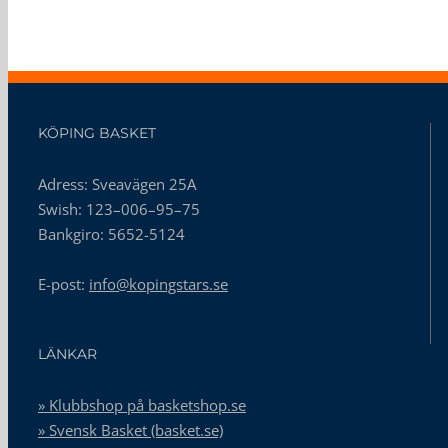
KÖPING BASKET
Adress: Sveavägen 25A
Swish: 123–006–95–75
Bankgiro: 5652-5124
E-post:
info@kopingstars.se
LÄNKAR
» Klubbshop på basketshop.se
» Svensk Basket (basket.se)