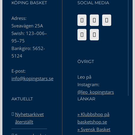
KÖPING BASKET
SOCIAL MEDIA
Adress:
Sveavägen 25A
Swish: 123–006–
95–75
Bankgiro: 5652-
5124
ÖVRIGT
E-post:
Leo på
info@kopingstars.se
Instagram:
@leo_kopingstars
AKTUELLT
LÄNKAR
Nyhetsarkivet
» Klubbshop på
återställt
basketshop.se
» Svensk Basket