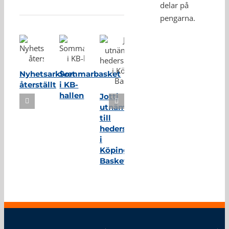
Relaterade inlägg
delar på
pengarna.
Nyhetsarkivet
Sommarbasket
återställt
i KB-
hallen
Jotti
utnämnd
till
hedersmedlem
i
Köping
Basket