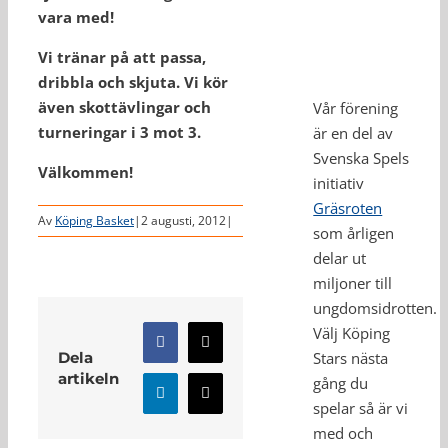
vara med!
Vi tränar på att passa,
dribbla och skjuta. Vi kör
även skottävlingar och
Vår förening
turneringar i 3 mot 3.
är en del av
Svenska Spels
Välkommen!
initiativ
Gräsroten
Av
Köping Basket
|
2 augusti, 2012
|
som årligen
delar ut
miljoner till
ungdomsidrotten.
Välj Köping
Facebook
X
Dela
Stars nästa
artikeln
gång du
LinkedIn
E-
spelar så är vi
post
med och