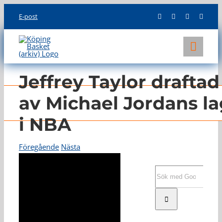
Skip
E-post
to
content
Toggl
Navig
KLUBBEN
Jeffrey Taylor draftad
LAG
av Michael Jordans la
i NBA
INFO
Föregående
Nästa
Sök
efter: