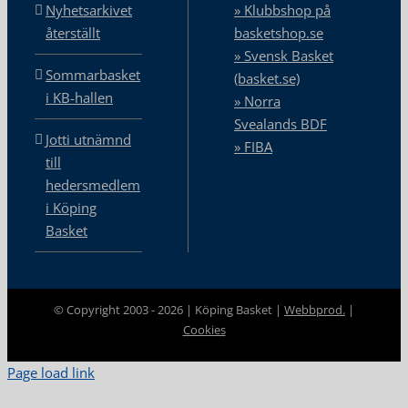
Nyhetsarkivet
» Klubbshop på
återställt
basketshop.se
» Svensk Basket
Sommarbasket
(basket.se)
i KB-hallen
» Norra
Svealands BDF
Jotti utnämnd
» FIBA
till
hedersmedlem
i Köping
Basket
© Copyright 2003 -
2026 | Köping Basket |
Webbprod.
|
Cookies
Page load link