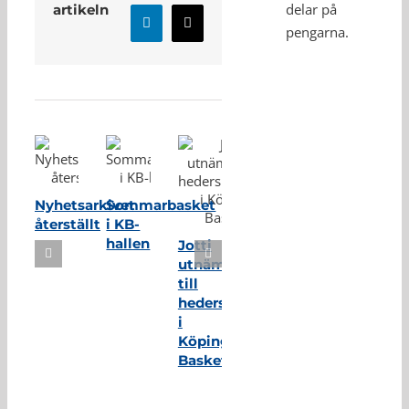
delar på
artikeln
LinkedIn
E-
pengarna.
post
Relaterade inlägg
Nyhetsarkivet
Sommarbasket
återställt
i KB-
hallen
Jotti
utnämnd
till
hedersmedlem
i
Köping
Basket