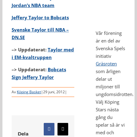
Jordan’s NBA team
Jeffery Taylor to Bobcats
Svenske Taylor till NBA –
Vår förening
DN.SE
är en del av
Svenska Spels
–> Uppdaterat:
Taylor med
initiativ
i EM-kvaltruppen
Gräsroten
–> Uppdaterat:
Bobcats
som årligen
Sign Jeffery Taylor
delar ut
miljoner till
Av
Köping Basket
|
29 juni, 2012
|
ungdomsidrotten.
Välj Köping
Stars nästa
gång du
spelar så är vi
Facebook
X
med och
Dela