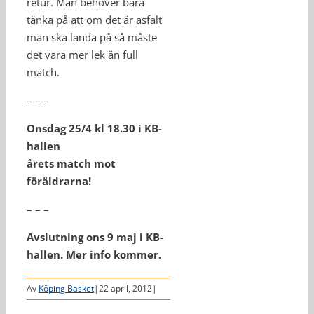
retur. Man behöver bara
tänka på att om det är asfalt
man ska landa på så måste
det vara mer lek än full
match.
– – –
Onsdag 25/4 kl 18.30 i KB-
hallen
årets match mot
föräldrarna!
– – –
Avslutning ons 9 maj i KB-
hallen. Mer info kommer.
Av
Köping Basket
|
22 april, 2012
|