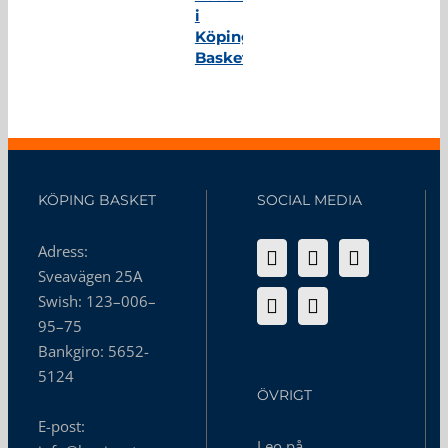
i
Köping
Basket
KÖPING BASKET
SOCIAL MEDIA
Adress:
Sveavägen 25A
Swish: 123–006–
95–75
Bankgiro: 5652-
5124
ÖVRIGT
E-post:
Leo på