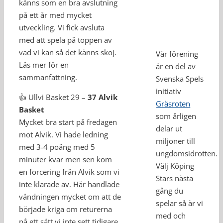
känns som en bra avslutning
på ett år med mycket
utveckling. Vi fick avsluta
med att spela på toppen av
vad vi kan så det känns skoj.
Vår förening
Läs mer för en
är en del av
sammanfattning.
Svenska Spels
initiativ
👍 Ullvi Basket 29 –
37 Alvik
Gräsroten
Basket
som årligen
Mycket bra start på fredagen
delar ut
mot Alvik. Vi hade ledning
miljoner till
med 3-4 poäng med 5
ungdomsidrotten.
minuter kvar men sen kom
Välj Köping
en forcering från Alvik som vi
Stars nästa
inte klarade av. Här handlade
gång du
vändningen mycket om att de
spelar så är vi
började kriga om returerna
med och
på ett sätt vi inte sett tidigare