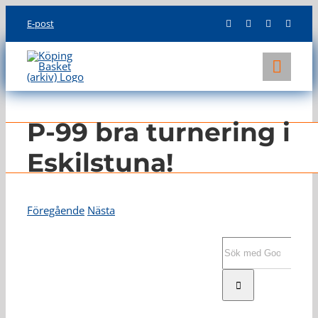
Skip
E-post
to
content
Toggl
Navig
KLUBBEN
P-99 bra turnering i
LAG
Eskilstuna!
INFO
Föregående
Nästa
Visa
större
Sök
bild
efter: