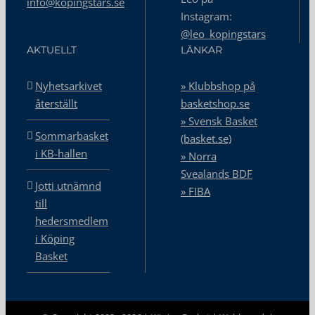
info@kopingstars.se
Instagram:
@leo_kopingstars
AKTUELLT
LÄNKAR
Nyhetsarkivet
» Klubbshop på
återställt
basketshop.se
» Svensk Basket
Sommarbasket
(basket.se)
i KB-hallen
» Norra
Svealands BDF
Jotti utnämnd
» FIBA
till
hedersmedlem
i Köping
Basket