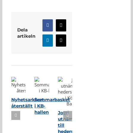
Facebook
X
Dela
artikeln
LinkedIn
E-
post
Relaterade inlägg
Nyhetsarkivet
Sommarbasket
återställt
i KB-
hallen
Jotti
utnämnd
till
hedersmedlem