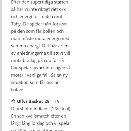
Efter den supertidiga starten
så har vi inte riktigt rätt ork
och energi för match mot
Täby. De spelar hårt försvar
på den som får bollen och
man måste möta energi med
samma energi. Det här är en
av anledningarna till att vi vill
möta bra lag på cup för så
här spelar tyvärr inte lagen vi
möter i vanliga fall. Så en ny
situation som får oss ur
balans.
😳
Ullvi Basket 29
– 19
Djursholm Indians (1/8-final)
En sen kvällsmatch efter en
lång, lång lördag och vi spelar
på 50% av vad vi kan men