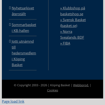
Nyhetsarkivet
» Klubbshop på
återställt
basketshop.se
» Svensk Basket
Sommarbasket
(basket.se)
i KB-hallen
» Norra
Svealands BDF
Jotti utnämnd
» FIBA
till
hedersmedlem
i Köping
Basket
© Copyright 2003 -
2026 | Köping Basket |
Webbprod.
|
Cookies
Page load link