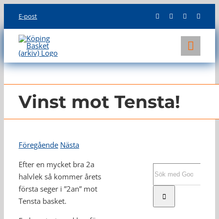
Skip
E-post
to
content
Toggl
Navig
KLUBBEN
LAG
Vinst mot Tensta!
INFO
Föregående
Nästa
Efter en mycket bra 2a
Sök
halvlek så kommer årets
efter:
första seger i ”2an” mot
Tensta basket.