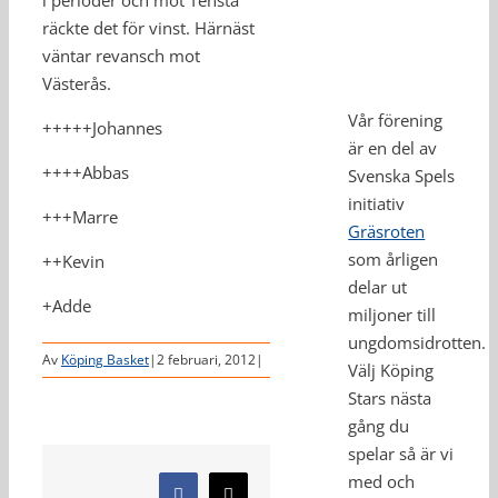
i perioder och mot Tensta
räckte det för vinst. Härnäst
väntar revansch mot
Västerås.
Vår förening
+++++Johannes
är en del av
++++Abbas
Svenska Spels
initiativ
+++Marre
Gräsroten
som årligen
++Kevin
delar ut
+Adde
miljoner till
ungdomsidrotten.
Av
Köping Basket
|
2 februari, 2012
|
Välj Köping
Stars nästa
gång du
spelar så är vi
med och