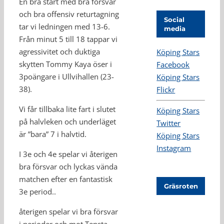
En bra start med bra försvar
och bra offensiv returtagning
Social
tar vi ledningen med 13-6.
media
Från minut 5 till 18 tappar vi
agressivitet och duktiga
Köping Stars
skytten Tommy Kaya öser i
Facebook
3poängare i Ullvihallen (23-
Köping Stars
38).
Flickr
Vi får tillbaka lite fart i slutet
Köping Stars
på halvleken och underläget
Twitter
är ”bara” 7 i halvtid.
Köping Stars
Instagram
I 3e och 4e spelar vi återigen
bra försvar och lyckas vända
matchen efter en fantastisk
Gräsroten
3e period..
återigen spelar vi bra försvar