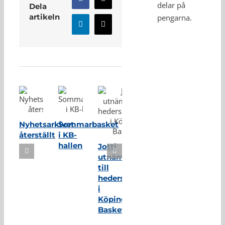
Facebook
X
delar på
Dela
artikeln
pengarna.
LinkedIn
E-
post
Relaterade inlägg
Nyhetsarkivet
Sommarbasket
återställt
i KB-
hallen
Jotti
utnämnd
till
hedersmedlem
i
Köping
Basket