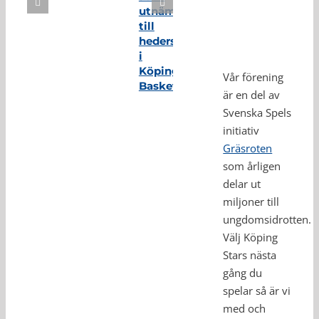
utnämnd
till
hedersmedlem
i
Köping
Vår förening
Basket
är en del av
Svenska Spels
initiativ
Gräsroten
som årligen
delar ut
miljoner till
ungdomsidrotten.
Välj Köping
Stars nästa
gång du
spelar så är vi
med och