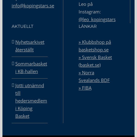
Leo på
info@kopingstars.se
Instagram:
@leo_kopingstars
AKTUELLT
LÄNKAR
Nyhetsarkivet
» Klubbshop på
återställt
basketshop.se
» Svensk Basket
Sommarbasket
(basket.se)
i KB-hallen
» Norra
Svealands BDF
Jotti utnämnd
» FIBA
till
hedersmedlem
i Köping
Basket