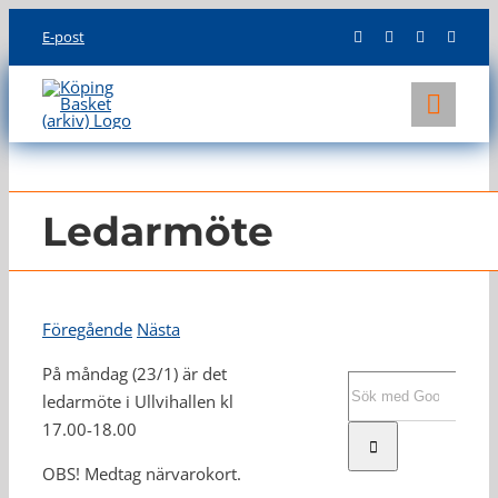
Skip
E-post
to
content
Toggl
Navig
KLUBBEN
LAG
Ledarmöte
INFO
Föregående
Nästa
På måndag (23/1) är det
Sök
ledarmöte i Ullvihallen kl
efter:
17.00-18.00
OBS! Medtag närvarokort.