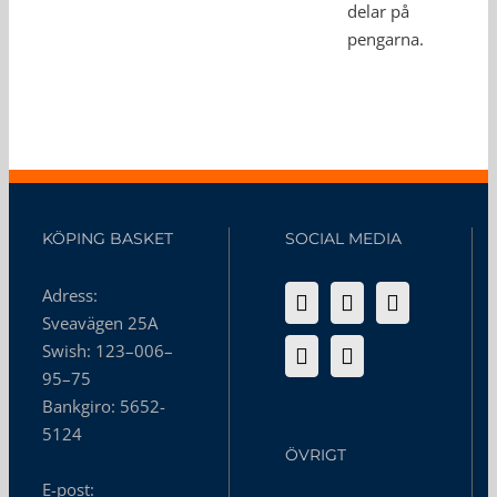
delar på
pengarna.
KÖPING BASKET
SOCIAL MEDIA
Adress:
Sveavägen 25A
Swish: 123–006–
95–75
Bankgiro: 5652-
5124
ÖVRIGT
E-post: