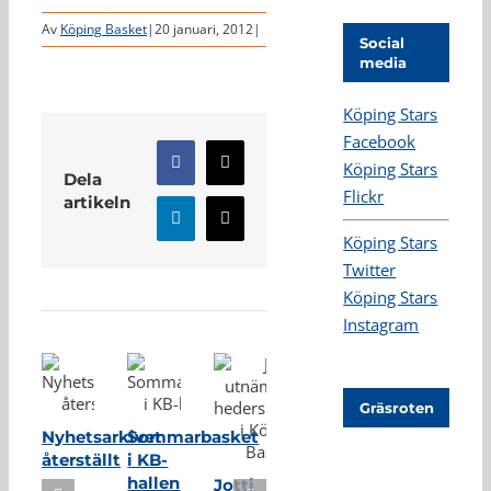
Av
Köping Basket
|
20 januari, 2012
|
Social
media
Köping Stars
Facebook
Köping Stars
Facebook
X
Dela
Flickr
artikeln
LinkedIn
E-
Köping Stars
post
Twitter
Relaterade inlägg
Köping Stars
Instagram
Gräsroten
Nyhetsarkivet
Sommarbasket
återställt
i KB-
hallen
Jotti