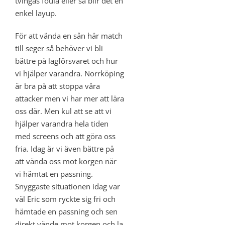
tvingas foula eller så blir det en
enkel layup.
För att vända en sån här match
till seger så behöver vi bli
bättre på lagförsvaret och hur
vi hjälper varandra. Norrköping
är bra på att stoppa våra
attacker men vi har mer att lära
oss där. Men kul att se att vi
hjälper varandra hela tiden
med screens och att göra oss
fria. Idag är vi även bättre på
att vända oss mot korgen när
vi hämtat en passning.
Snyggaste situationen idag var
väl Eric som ryckte sig fri och
hämtade en passning och sen
direkt vände mot korgen och la