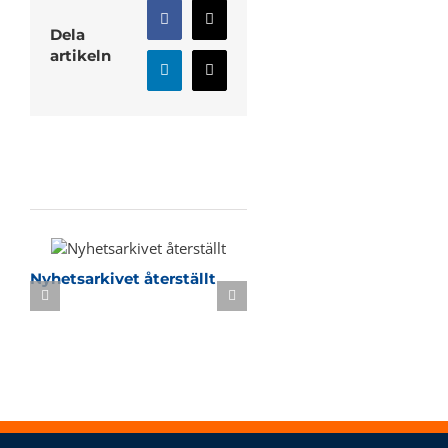
Facebook
X
Dela
artikeln
LinkedIn
E-
post
Relaterade inlägg
Nyhetsarkivet återställt
Sommarbasket i KB-h