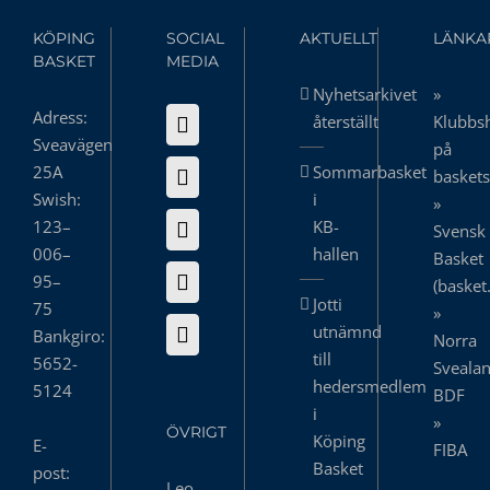
KÖPING
SOCIAL
AKTUELLT
LÄNKA
BASKET
MEDIA
Nyhetsarkivet
»
Adress:
återställt
Klubbs
Sveavägen
på
25A
Sommarbasket
basket
Swish:
i
»
123–
KB-
Svensk
006–
hallen
Basket
95–
(basket
Jotti
75
»
utnämnd
Bankgiro:
Norra
till
5652-
Sveala
hedersmedlem
5124
BDF
i
»
ÖVRIGT
Köping
E-
FIBA
Basket
post:
Leo