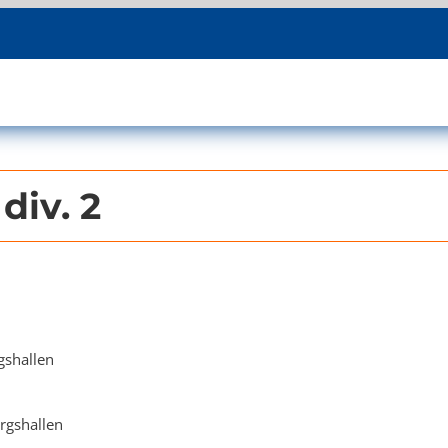
div. 2
gshallen
ergshallen