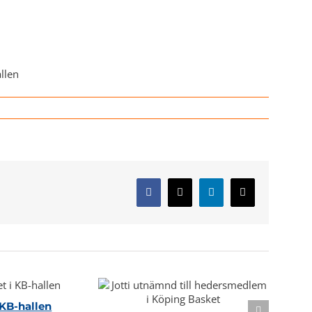
n
llen
Facebook
X
LinkedIn
E-
post
KB-hallen