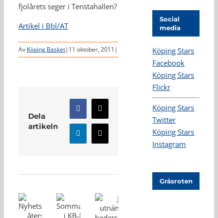
fjolårets seger i Tenstahallen?
Social
Artikel i Bbl/AT
media
Av
Köping Basket
|
11 oktober, 2011
|
Köping Stars
Facebook
Köping Stars
Flickr
Köping Stars
Facebook
X
Dela
Twitter
artikeln
Köping Stars
LinkedIn
E-
Instagram
post
Relaterade inlägg
Gräsroten