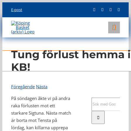
Skip
E-post
to
content
Toggl
Navig
KLUBBEN
Tung förlust hemma i
LAG
KB!
INFO
Föregående
Nästa
På söndagen åkte vi på andra
Sök
raka förlusten mot ett
efter:
starkare Sigtuna. Nästa match
är borta mot Tensta på
lördag, kan killarna upprepa