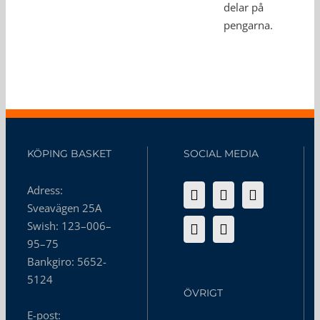
delar på
pengarna.
KÖPING BASKET
SOCIAL MEDIA
Adress:
Sveavägen 25A
Swish: 123–006–
95–75
Bankgiro: 5652-
5124
ÖVRIGT
E-post: