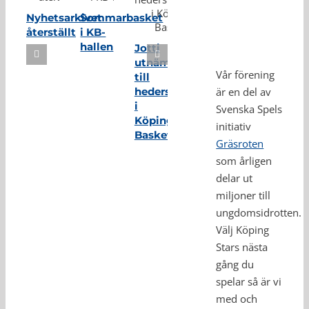
Nyhetsarkivet
Sommarbasket
återställt
i KB-
hallen
Jotti
utnämnd
Vår förening
till
hedersmedlem
är en del av
i
Svenska Spels
Köping
initiativ
Basket
Gräsroten
som årligen
delar ut
miljoner till
ungdomsidrotten.
Välj Köping
Stars nästa
gång du
spelar så är vi
med och