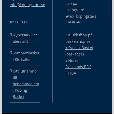
Leo på
info@kopingstars.se
Instagram:
@leo_kopingstars
AKTUELLT
LÄNKAR
Nyhetsarkivet
» Klubbshop på
återställt
basketshop.se
» Svensk Basket
Sommarbasket
(basket.se)
i KB-hallen
» Norra
Svealands BDF
Jotti utnämnd
» FIBA
till
hedersmedlem
i Köping
Basket