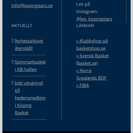
Leo på
info@kopingstars.se
Instagram:
@leo_kopingstars
AKTUELLT
LÄNKAR
Nyhetsarkivet
» Klubbshop på
återställt
basketshop.se
» Svensk Basket
Sommarbasket
(basket.se)
i KB-hallen
» Norra
Svealands BDF
Jotti utnämnd
» FIBA
till
hedersmedlem
i Köping
Basket