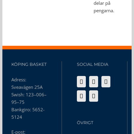
delar på
pengarna.
KÖPING BASKET
SOCIAL MEDIA
Adress:
Sveavägen 25A
Swish: 123–006–
95–75
Bankgiro: 5652-
5124
ÖVRIGT
E-post: