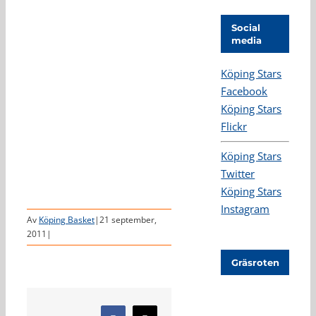
Social
media
Köping Stars
Facebook
Köping Stars
Flickr
Köping Stars
Twitter
Köping Stars
Instagram
Av
Köping Basket
|
21 september,
2011
|
Gräsroten