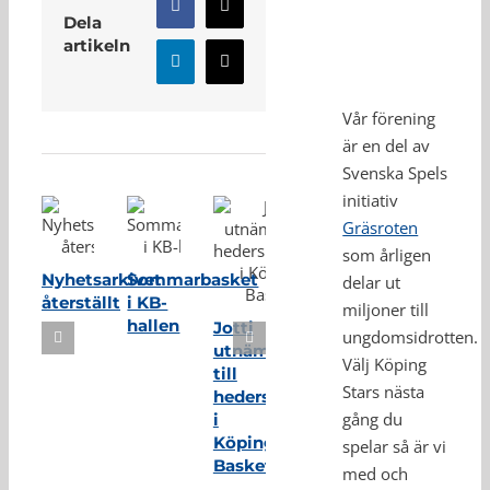
Facebook
X
Dela
artikeln
LinkedIn
E-
post
Vår förening
Relaterade inlägg
är en del av
Svenska Spels
initiativ
Gräsroten
som årligen
Nyhetsarkivet
Sommarbasket
delar ut
återställt
i KB-
miljoner till
hallen
Jotti
ungdomsidrotten.
utnämnd
Välj Köping
till
Stars nästa
hedersmedlem
gång du
i
Köping
spelar så är vi
Basket
med och