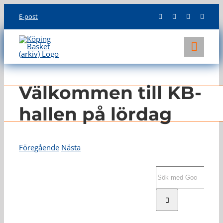
Skip
E-post
to
content
Toggl
Navig
KLUBBEN
Välkommen till KB-
LAG
hallen på lördag
INFO
Föregående
Nästa
Visa
större
Sök
bild
efter: