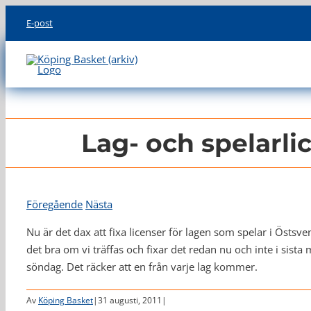
Skip
E-post
to
content
Lag- och spelarli
Föregående
Nästa
Nu är det dax att fixa licenser för lagen som spelar i Östsven
det bra om vi träffas och fixar det redan nu och inte i sist
söndag. Det räcker att en från varje lag kommer.
Av
Köping Basket
|
31 augusti, 2011
|