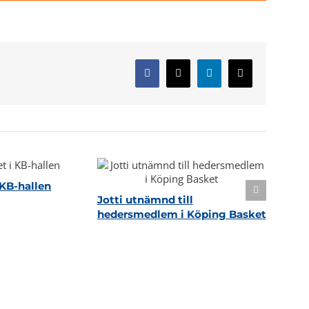
Facebook
X
LinkedIn
E-
post
KB-hallen
Jotti utnämnd till
hedersmedlem i Köping Basket