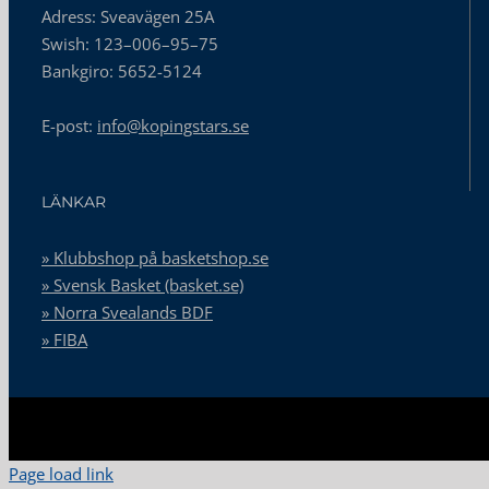
Adress: Sveavägen 25A
Swish: 123–006–95–75
Bankgiro: 5652-5124
E-post:
info@kopingstars.se
LÄNKAR
» Klubbshop på basketshop.se
» Svensk Basket (basket.se)
» Norra Svealands BDF
» FIBA
Page load link