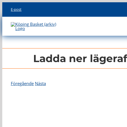
Skip
E-post
to
content
Ladda ner lägera
Föregående
Nästa
Visa
större
bild