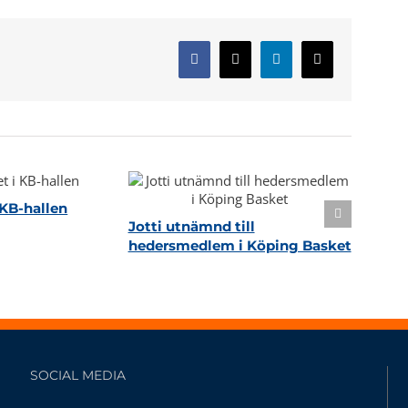
Facebook
X
LinkedIn
E-
post
KB-hallen
Jotti utnämnd till
hedersmedlem i Köping Basket
SOCIAL MEDIA