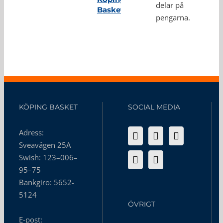
delar på
Basket
pengarna.
KÖPING BASKET
SOCIAL MEDIA
Adress:
Sveavägen 25A
Swish: 123–006–
95–75
Bankgiro: 5652-
5124
ÖVRIGT
E-post: