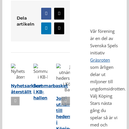
Facebook
X
Dela
artikeln
LinkedIn
E-
Vår förening
post
är en del av
Relaterade inlägg
Svenska Spels
initiativ
Gräsroten
som årligen
delar ut
miljoner till
Nyhetsarkivet
Sommarbasket
ungdomsidrotten.
återställt
i KB-
Välj Köping
hallen
Jotti
Stars nästa
utnämnd
gång du
till
hedersmedlem
spelar så är vi
i
med och
Köping