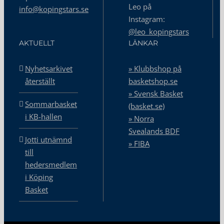
Leo på
info@kopingstars.se
Instagram:
@leo_kopingstars
AKTUELLT
LÄNKAR
Nyhetsarkivet
» Klubbshop på
återställt
basketshop.se
» Svensk Basket
Sommarbasket
(basket.se)
i KB-hallen
» Norra
Svealands BDF
Jotti utnämnd
» FIBA
till
hedersmedlem
i Köping
Basket