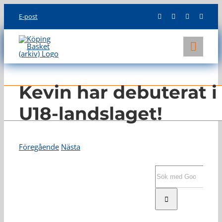
Skip
E-post
to
content
Toggl
Navig
KLUBBEN
Kevin har debuterat i
LAG
U18-landslaget!
INFO
Föregående
Nästa
Visa
större
Sök
bild
efter: