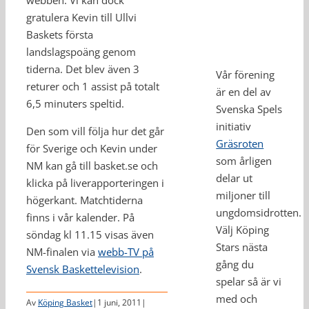
webben. Vi kan dock
gratulera Kevin till Ullvi
Baskets första
landslagspoäng genom
tiderna. Det blev även 3
Vår förening
returer och 1 assist på totalt
är en del av
6,5 minuters speltid.
Svenska Spels
initiativ
Den som vill följa hur det går
Gräsroten
för Sverige och Kevin under
som årligen
NM kan gå till basket.se och
delar ut
klicka på liverapporteringen i
miljoner till
högerkant. Matchtiderna
ungdomsidrotten.
finns i vår kalender. På
Välj Köping
söndag kl 11.15 visas även
Stars nästa
NM-finalen via
webb-TV på
gång du
Svensk Baskettelevision
.
spelar så är vi
med och
Av
Köping Basket
|
1 juni, 2011
|