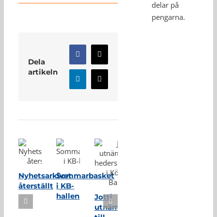
delar på
pengarna.
Facebook
X
Dela
artikeln
LinkedIn
E-
post
Relaterade inlägg
Nyhetsarkivet
Sommarbasket
återställt
i KB-
hallen
Jotti
utnämnd