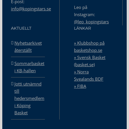
E-post:
Leo på
info@kopingstars.se
Instagram:
@leo_kopingstars
AKTUELLT
LÄNKAR
Nyhetsarkivet
» Klubbshop på
återställt
basketshop.se
» Svensk Basket
Sommarbasket
(basket.se)
i KB-hallen
» Norra
Svealands BDF
Jotti utnämnd
» FIBA
till
hedersmedlem
i Köping
Basket