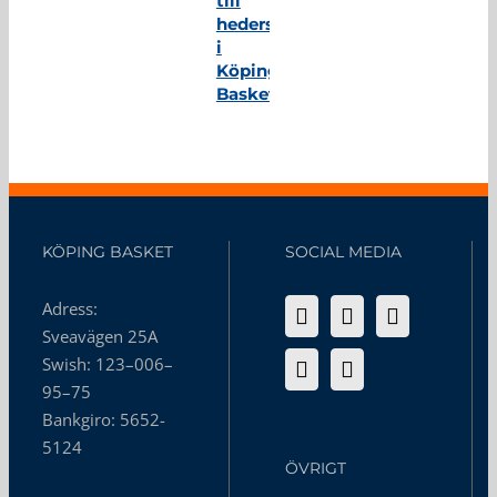
till
hedersmedlem
i
Köping
Basket
KÖPING BASKET
SOCIAL MEDIA
Adress:
Sveavägen 25A
Swish: 123–006–
95–75
Bankgiro: 5652-
5124
ÖVRIGT