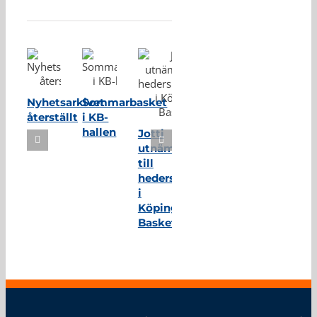
Relaterade inlägg
Nyhetsarkivet
Sommarbasket
återställt
i KB-
hallen
Jotti
utnämnd
till
hedersmedlem
i
Köping
Basket