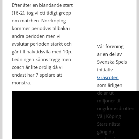
Efter åter en bländande start
(16-2), tog vi ett tidigt grepp
om matchen. Norrköping
kommer periodvis tillbaka i
andra perioden men vi
avslutar perioden starkt och
Vår förening
går till halvtidsvila med 10p.
är en del av
Ledningen känns trygg men
Svenska Spels
coach är lite orolig då vi
initiativ
endast har 7 spelare att
Gräsroten
mönstra.
som årligen
delar ut
miljoner till
ungdomsidrotten.
Välj Köping
Stars nästa
gång du