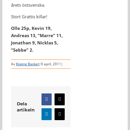
årets östsvenska.
Stort Grattis killar!
Olle 25p, Kevin 19,
Andreas 13, ”Marre” 11,
Jonathan 9, Nicklas 5,
”Sebbe” 2.
Av
Köping Basket
|
9 april, 2011
|
Facebook
X
Dela
artikeln
LinkedIn
E-
post