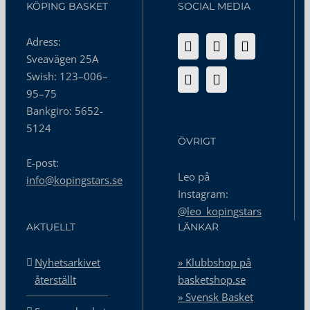
KÖPING BASKET
SOCIAL MEDIA
Adress:
Sveavägen 25A
Swish: 123–006–
95–75
Bankgiro: 5652-
5124
ÖVRIGT
E-post:
Leo på
info@kopingstars.se
Instagram:
@leo_kopingstars
AKTUELLT
LÄNKAR
Nyhetsarkivet
» Klubbshop på
återställt
basketshop.se
» Svensk Basket