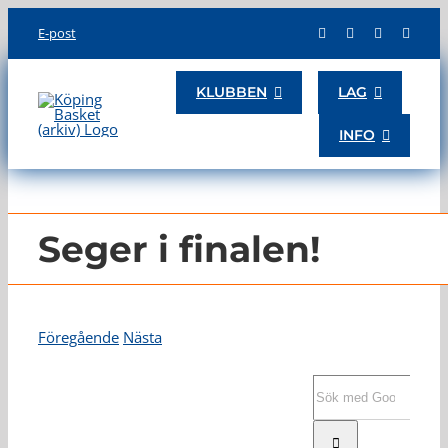
Skip
E-post
to
content
KLUBBEN
LAG
INFO
Seger i finalen!
Föregående
Nästa
Visa
större
Sök
bild
efter: