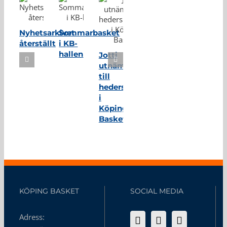
Nyhetsarkivet
Sommarbasket
återställt
i KB-
hallen
Jotti
utnämnd
till
hedersmedlem
i
Köping
Basket
KÖPING BASKET
SOCIAL MEDIA
Adress: