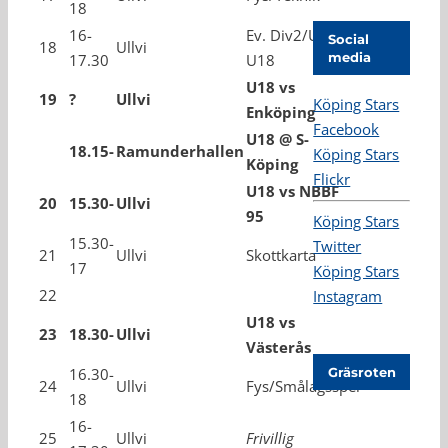
18
16-
Ev. Div2/U20 vs
Social
18
Ullvi
media
17.30
U18
U18 vs
19
?
Ullvi
Köping Stars
Enköping
Facebook
U18 @ S-
18.15-
Ramunderhallen
Köping Stars
Köping
Flickr
U18 vs NBBF
20
15.30-
Ullvi
95
Köping Stars
15.30-
Twitter
21
Ullvi
Skottkarta
17
Köping Stars
22
Instagram
U18 vs
23
18.30-
Ullvi
Västerås
16.30-
Gräsroten
24
Ullvi
Fys/Smålagsspel
18
16-
25
Ullvi
Frivillig