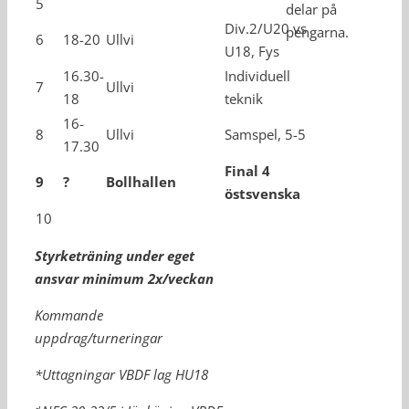
5
delar på
Div.2/U20 vs
pengarna.
6
18-20
Ullvi
U18, Fys
16.30-
Individuell
7
Ullvi
18
teknik
16-
8
Ullvi
Samspel, 5-5
17.30
Final 4
9
?
Bollhallen
östsvenska
10
Styrketräning under eget
ansvar minimum 2x/veckan
Kommande
uppdrag/turneringar
*Uttagningar VBDF lag HU18