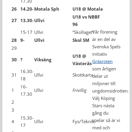
17.30
26
14.20-
Motala Sph
U18 @ Motala
U18 vs NBBF
27
13.30-
Ullvi
96
Vår förening
15-17
Ullvi
”Skollaget”
är en del av
28
9-
Ullvi
Skol SM
Svenska Spels
29
initiativ
U18 @
30
?
Viksäng
Gräsroten
Västerås
som årligen
16.30-
31
Ullvi
Skottkarta
delar ut
18
miljoner till
16-
1
Ullvi
Frivillig
ungdomsidrotten.
17.30
Välj Köping
2
Stars nästa
3
gång du
15.30-
spelar så är vi
4
Ullvi
Fys/Teknik
17
med och