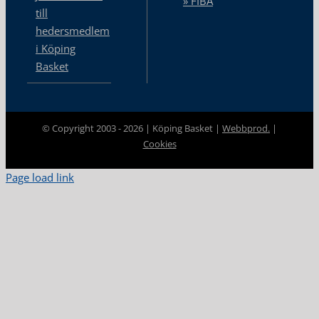
» FIBA
till
hedersmedlem
i Köping
Basket
© Copyright 2003 -
2026 | Köping Basket |
Webbprod.
|
Cookies
Page load link