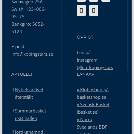
Sveavägen 25A
Swish: 123–006–
95–75
Bankgiro: 5652-
5124
ÖVRIGT
E-post:
Leo på
info@kopingstars.se
Instagram:
@leo_kopingstars
AKTUELLT
LÄNKAR
Nyhetsarkivet
» Klubbshop på
återställt
basketshop.se
» Svensk Basket
Sommarbasket
(basket.se)
i KB-hallen
» Norra
Svealands BDF
Jotti utnämnd