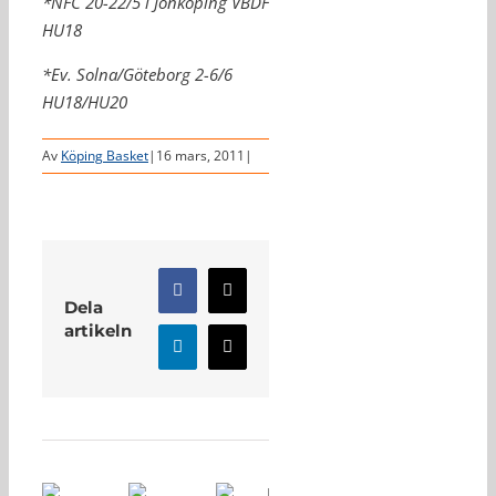
*NFC 20-22/5 i Jönköping VBDF
HU18
*Ev. Solna/Göteborg 2-6/6
HU18/HU20
Av
Köping Basket
|
16 mars, 2011
|
Facebook
X
Dela
artikeln
LinkedIn
E-
post
Relaterade inlägg