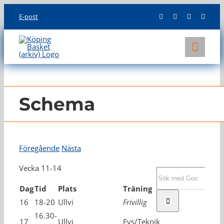
Skip
E-post
to
content
Toggl
Navig
KLUBBEN
LAG
Schema
INFO
Föregående
Nästa
Vecka 11-14
Sök
efter:
Dag
Tid
Plats
Träning
16
18-20
Ullvi
Frivillig
16.30-
17
Ullvi
Fys/Teknik