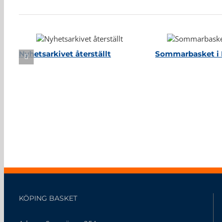
Relaterade inlägg
Nyhetsarkivet återställt
Sommarbasket i 
KÖPING BASKET