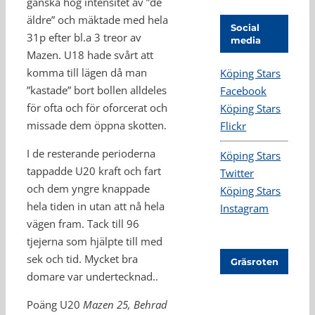
ganska hög intensitet av ”de
äldre” och mäktade med hela
Social
31p efter bl.a 3 treor av
media
Mazen. U18 hade svårt att
komma till lägen då man
Köping Stars
”kastade” bort bollen alldeles
Facebook
för ofta och för oforcerat och
Köping Stars
missade dem öppna skotten.
Flickr
I de resterande perioderna
Köping Stars
tappadde U20 kraft och fart
Twitter
och dem yngre knappade
Köping Stars
hela tiden in utan att nå hela
Instagram
vägen fram. Tack till 96
tjejerna som hjälpte till med
sek och tid. Mycket bra
Gräsroten
domare var undertecknad..
Poäng U20
Mazen 25, Behrad