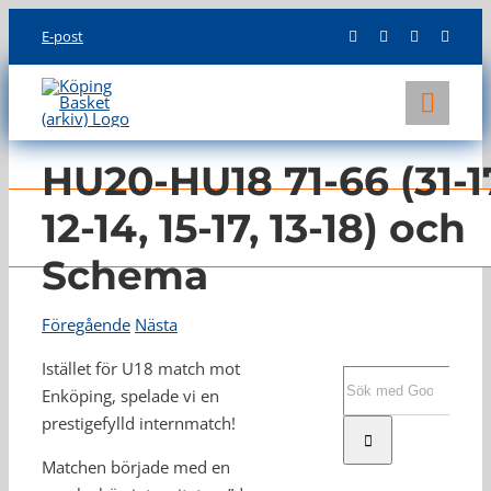
Skip
E-post
to
content
Toggl
Navig
KLUBBEN
HU20-HU18 71-66 (31-1
LAG
12-14, 15-17, 13-18) och
Schema
INFO
Föregående
Nästa
Istället för U18 match mot
Sök
Enköping, spelade vi en
efter:
prestigefylld internmatch!
Matchen började med en