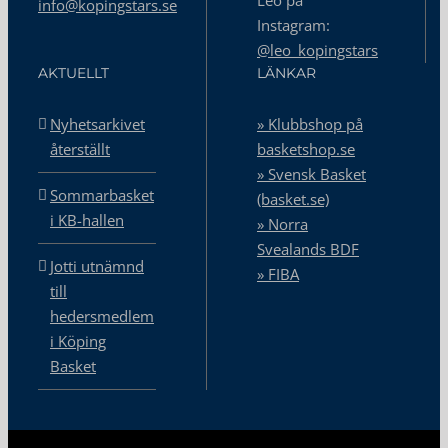
Leo på
info@kopingstars.se
Instagram:
@leo_kopingstars
AKTUELLT
LÄNKAR
Nyhetsarkivet
» Klubbshop på
återställt
basketshop.se
» Svensk Basket
Sommarbasket
(basket.se)
i KB-hallen
» Norra
Svealands BDF
Jotti utnämnd
» FIBA
till
hedersmedlem
i Köping
Basket