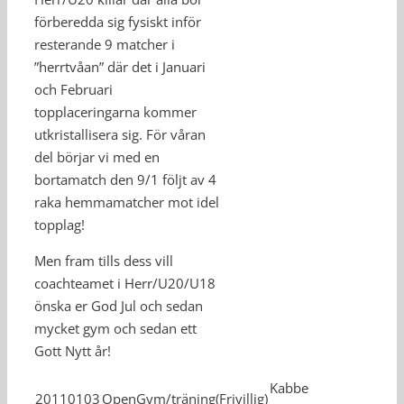
förberedda sig fysiskt inför
resterande 9 matcher i
”herrtvåan” där det i Januari
och Februari
topplaceringarna kommer
utkristallisera sig. För våran
del börjar vi med en
bortamatch den 9/1 följt av 4
raka hemmamatcher mot idel
topplag!
Men fram tills dess vill
coachteamet i Herr/U20/U18
önska er God Jul och sedan
mycket gym och sedan ett
Gott Nytt år!
Kabbe
20110103
OpenGym/träning(Frivillig)