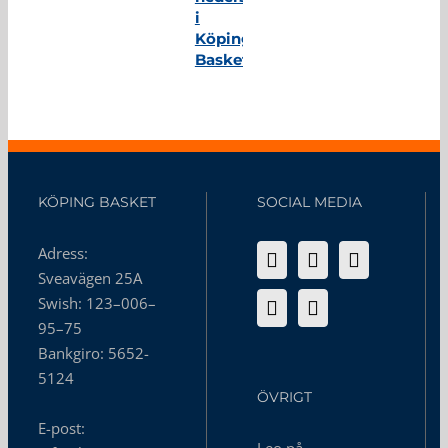
i
Köping
Basket
KÖPING BASKET
SOCIAL MEDIA
Adress:
Sveavägen 25A
Swish: 123–006–
95–75
Bankgiro: 5652-
5124
ÖVRIGT
E-post: