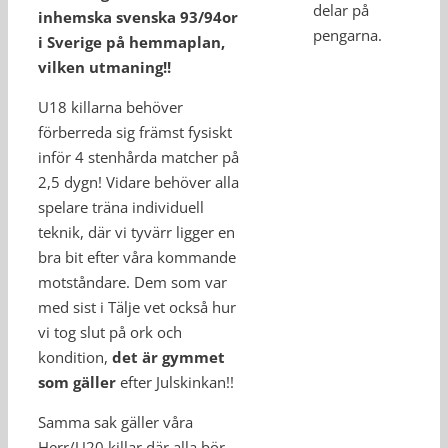
delar på
inhemska svenska 93/94or
pengarna.
i Sverige på hemmaplan,
vilken utmaning!!
U18 killarna behöver
förberreda sig främst fysiskt
inför 4 stenhårda matcher på
2,5 dygn! Vidare behöver alla
spelare träna individuell
teknik, där vi tyvärr ligger en
bra bit efter våra kommande
motståndare. Dem som var
med sist i Tälje vet också hur
vi tog slut på ork och
kondition,
det är gymmet
som gäller
efter Julskinkan!!
Samma sak gäller våra
Herr/U20 killar där alla bör