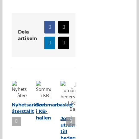
Facebook
X
Dela
artikeln
LinkedIn
E-
post
Relaterade inlägg
Nyhetsarkivet
Sommarbasket
återställt
i KB-
hallen
Jotti
utnämnd
till
hedersmedlem