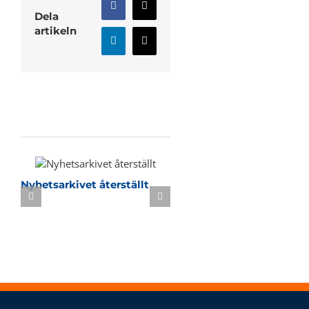
Facebook
X
Dela
artikeln
LinkedIn
E-
post
Relaterade inlägg
Nyhetsarkivet återställt
Sommarbasket i KB-h