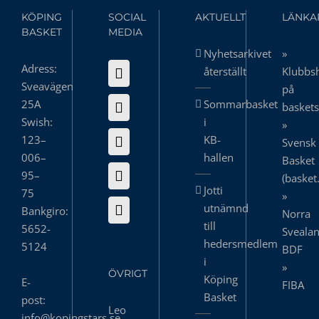
KÖPING
SOCIAL
AKTUELLT
LÄNKA
BASKET
MEDIA
Nyhetsarkivet
»
Adress:
återställt
Klubbs
Sveavägen
på
25A
Sommarbasket
basket
Swish:
i
»
123–
KB-
Svensk
006–
hallen
Basket
95–
(basket
Jotti
75
»
utnämnd
Bankgiro:
Norra
till
5652-
Sveala
hedersmedlem
5124
BDF
i
»
ÖVRIGT
Köping
E-
FIBA
Basket
post:
Leo
info@kopingstars.se