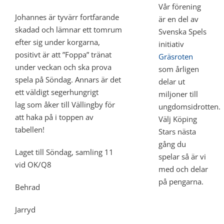
Vår förening
Johannes är tyvärr fortfarande
är en del av
skadad och lämnar ett tomrum
Svenska Spels
efter sig under korgarna,
initiativ
positivt är att ”Foppa” tränat
Gräsroten
under veckan och ska prova
som årligen
spela på Söndag. Annars är det
delar ut
ett väldigt segerhungrigt
miljoner till
lag som åker till Vällingby för
ungdomsidrotten.
att haka på i toppen av
Välj Köping
tabellen!
Stars nästa
gång du
Laget till Söndag, samling 11
spelar så är vi
vid OK/Q8
med och delar
på pengarna.
Behrad
Jarryd