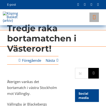
Skip
E-post
to
content
Togg
Tredje raka
Navi
KLUBBEN
bortamatchen i
LAG
Västerort!
INFO
Föregående
Nästa
Sök
efter:
Återigen vankas det
bortamatch i västra Stockholm
mot Vällingby.
Social
media
Vällingby är Blackebergs