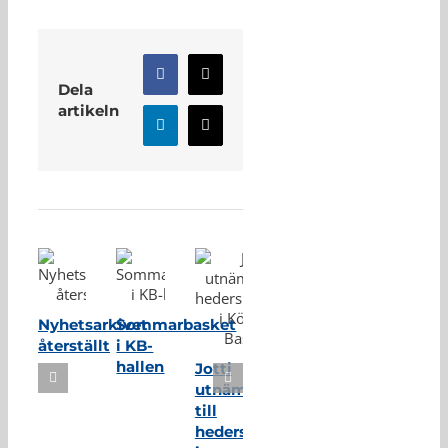
Facebook
X
Dela
artikeln
LinkedIn
E-
post
Relaterade inlägg
Nyhetsarkivet
Sommarbasket
återställt
i KB-
hallen
Jotti
utnämnd
till
hedersmedlem