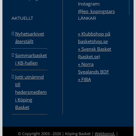
Instagram:
@leo_kopingstars
AKTUELLT
LÄNKAR
Nyhetsarkivet
» Klubbshop på
återställt
basketshop.se
» Svensk Basket
Sommarbasket
(basket.se)
i KB-hallen
» Norra
Svealands BDF
Jotti utnämnd
» FIBA
till
hedersmedlem
i Köping
Basket
© Copyright 2003 -
2026 | Köping Basket |
Webbprod.
|