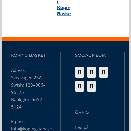
i
Köping
Basket
KÖPING BASKET
SOCIAL MEDIA
Adress:
Sveavägen 25A
Swish: 123–006–
95–75
Bankgiro: 5652-
5124
ÖVRIGT
E-post:
Leo på
info@kopingstars.se