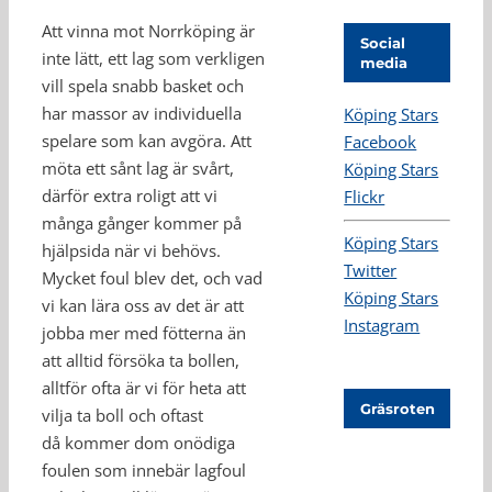
Att vinna mot Norrköping är
Social
inte lätt, ett lag som verkligen
media
vill spela snabb basket och
har massor av individuella
Köping Stars
spelare som kan avgöra. Att
Facebook
möta ett sånt lag är svårt,
Köping Stars
därför extra roligt att vi
Flickr
många gånger kommer på
Köping Stars
hjälpsida när vi behövs.
Twitter
Mycket foul blev det, och vad
Köping Stars
vi kan lära oss av det är att
Instagram
jobba mer med fötterna än
att alltid försöka ta bollen,
alltför ofta är vi för heta att
Gräsroten
vilja ta boll och oftast
då kommer dom onödiga
foulen som innebär lagfoul