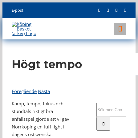
Skip
E-post
to
content
Toggl
Navig
KLUBBEN
LAG
Högt tempo
INFO
Föregående
Nästa
Kamp, tempo, fokus och
Sök
stundtals riktigt bra
efter:
anfallsspel gjorde att vi gav
Norrköping en tuff fight i
dagens östsvenska.