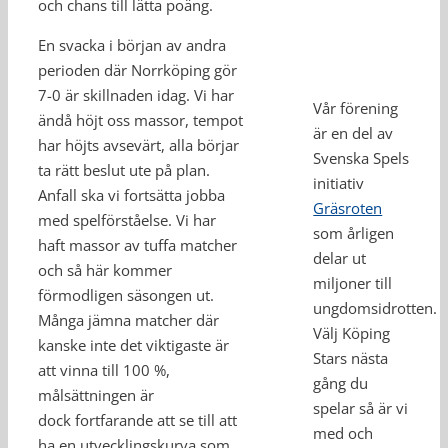
och chans till lätta poäng.
En svacka i början av andra
perioden där Norrköping gör
7-0 är skillnaden idag. Vi har
Vår förening
ändå höjt oss massor, tempot
är en del av
har höjts avsevärt, alla börjar
Svenska Spels
ta rätt beslut ute på plan.
initiativ
Anfall ska vi fortsätta jobba
Gräsroten
med spelförståelse. Vi har
som årligen
haft massor av tuffa matcher
delar ut
och så här kommer
miljoner till
förmodligen säsongen ut.
ungdomsidrotten.
Många jämna matcher där
Välj Köping
kanske inte det viktigaste är
Stars nästa
att vinna till 100 %,
gång du
målsättningen är
spelar så är vi
dock fortfarande att se till att
med och
ha en utvecklingskurva som