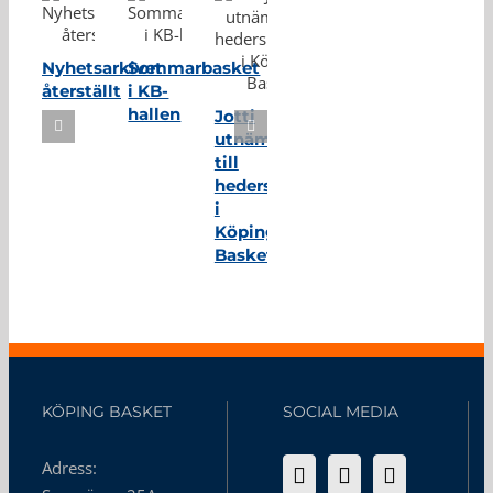
Nyhetsarkivet
Sommarbasket
återställt
i KB-
hallen
Jotti
utnämnd
till
hedersmedlem
i
Köping
Basket
KÖPING BASKET
SOCIAL MEDIA
Adress: