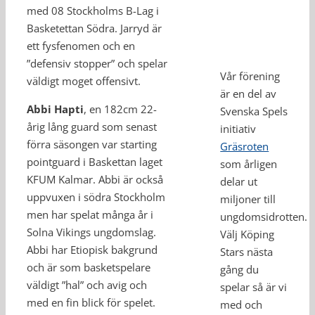
med 08 Stockholms B-Lag i
Basketettan Södra. Jarryd är
ett fysfenomen och en
”defensiv stopper” och spelar
Vår förening
väldigt moget offensivt.
är en del av
Abbi Hapti
, en 182cm 22-
Svenska Spels
årig lång guard som senast
initiativ
förra säsongen var starting
Gräsroten
pointguard i Baskettan laget
som årligen
KFUM Kalmar. Abbi är också
delar ut
uppvuxen i södra Stockholm
miljoner till
men har spelat många år i
ungdomsidrotten.
Solna Vikings ungdomslag.
Välj Köping
Abbi har Etiopisk bakgrund
Stars nästa
och är som basketspelare
gång du
väldigt ”hal” och avig och
spelar så är vi
med en fin blick för spelet.
med och