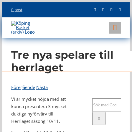
Skip
E-post
to
content
Toggl
Navig
KLUBBEN
Tre nya spelare till
LAG
herrlaget
INFO
Föregående
Nästa
Vi är mycket nöjda med att
Sök
kunna presentera 3 mycket
efter:
duktiga nyförvärv till
Herrlaget säsong 10/11.