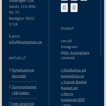
Sveavägen 25A
Swish: 123–006–
95–75
Bankgiro: 5652-
5124
ÖVRIGT
E-post:
Leo på
info@kopingstars.se
Instagram:
@leo_kopingstars
AKTUELLT
LÄNKAR
Nyhetsarkivet
» Klubbshop på
återställt
basketshop.se
» Svensk Basket
Sommarbasket
(basket.se)
i KB-hallen
» Norra
Svealands BDF
Jotti utnämnd
» FIBA