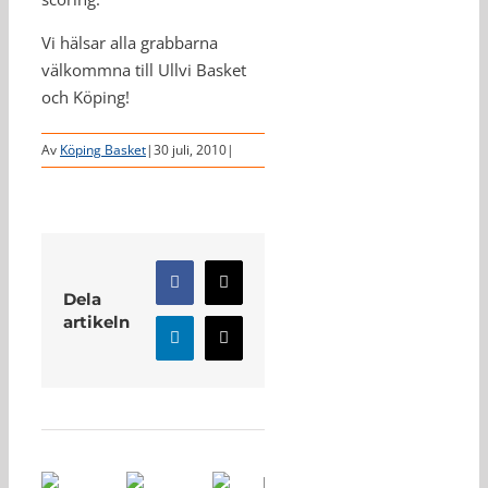
Vi hälsar alla grabbarna
välkommna till Ullvi Basket
och Köping!
Av
Köping Basket
|
30 juli, 2010
|
Facebook
X
Dela
artikeln
LinkedIn
E-
post
Relaterade inlägg