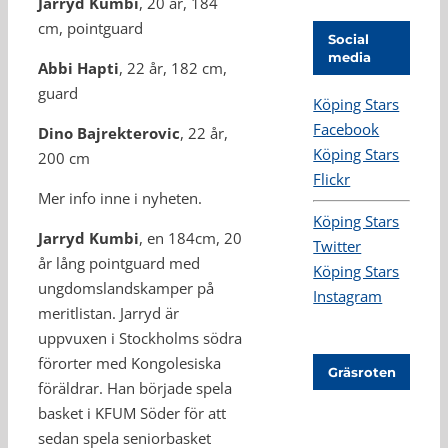
Jarryd Kumbi
, 20 år, 184
cm, pointguard
Social
media
Abbi Hapti
, 22 år, 182 cm,
guard
Köping Stars
Facebook
Dino Bajrekterovic
, 22 år,
Köping Stars
200 cm
Flickr
Mer info inne i nyheten.
Köping Stars
Jarryd Kumbi
, en 184cm, 20
Twitter
år lång pointguard med
Köping Stars
ungdomslandskamper på
Instagram
meritlistan. Jarryd är
uppvuxen i Stockholms södra
förorter med Kongolesiska
Gräsroten
föräldrar. Han började spela
basket i KFUM Söder för att
sedan spela seniorbasket