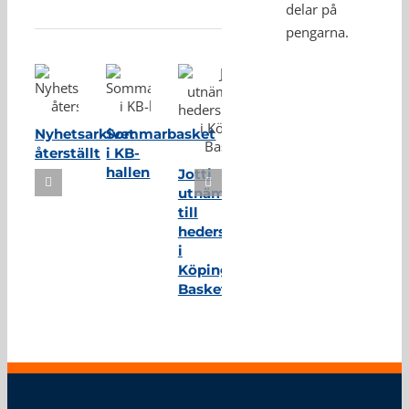
Relaterade inlägg
delar på
pengarna.
Nyhetsarkivet
Sommarbasket
återställt
i KB-
hallen
Jotti
utnämnd
till
hedersmedlem
i
Köping
Basket