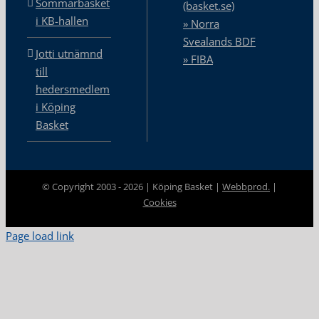
Sommarbasket
(basket.se)
i KB-hallen
» Norra
Svealands BDF
Jotti utnämnd
» FIBA
till
hedersmedlem
i Köping
Basket
© Copyright 2003 -
2026 | Köping Basket |
Webbprod.
|
Cookies
Page load link