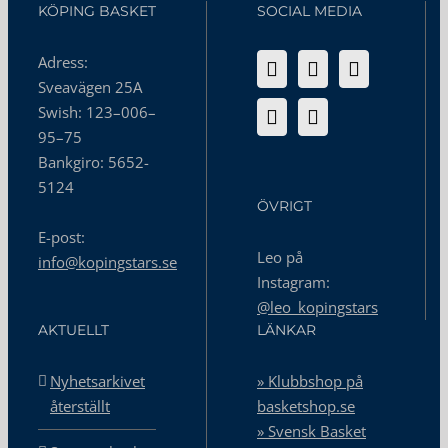
KÖPING BASKET
SOCIAL MEDIA
Adress:
Sveavägen 25A
Swish: 123–006–
95–75
Bankgiro: 5652-
5124
ÖVRIGT
E-post:
Leo på
info@kopingstars.se
Instagram:
@leo_kopingstars
AKTUELLT
LÄNKAR
Nyhetsarkivet
» Klubbshop på
återställt
basketshop.se
» Svensk Basket