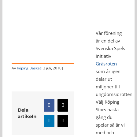
Vår förening
är en del av
Svenska Spels
initiativ
Gräsroten
Av
Köping Basket
|
3 juli, 2010
|
som årligen
delar ut
miljoner till
ungdomsidrotten.
Välj Köping
Facebook
X
Stars nästa
Dela
artikeln
gång du
LinkedIn
E-
spelar så är vi
post
med och