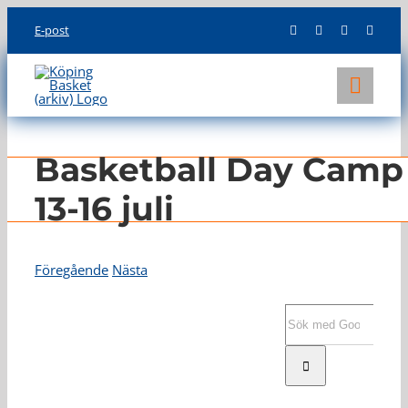
Skip
E-post
to
content
Toggl
Navig
KLUBBEN
Basketball Day Camp
LAG
13-16 juli
INFO
Föregående
Nästa
Visa
större
Sök
bild
efter: