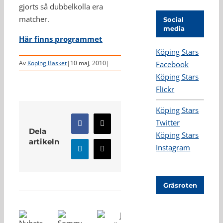
gjorts så dubbelkolla era
matcher.
Social
media
Här finns programmet
Köping Stars
Av
Köping Basket
|
10 maj, 2010
|
Facebook
Köping Stars
Flickr
Köping Stars
Twitter
Facebook
X
Dela
Köping Stars
artikeln
Instagram
LinkedIn
E-
post
Relaterade inlägg
Gräsroten