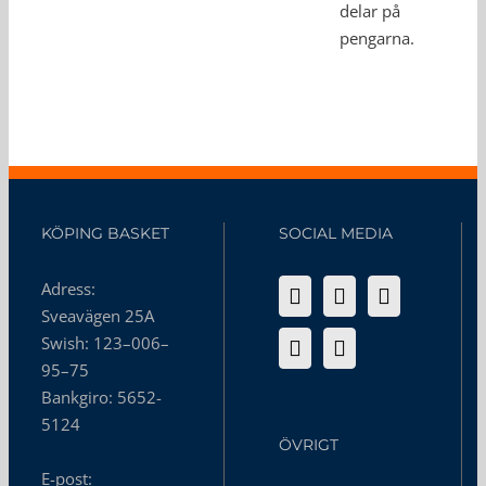
delar på
pengarna.
KÖPING BASKET
SOCIAL MEDIA
Adress:
Sveavägen 25A
Swish: 123–006–
95–75
Bankgiro: 5652-
5124
ÖVRIGT
E-post: