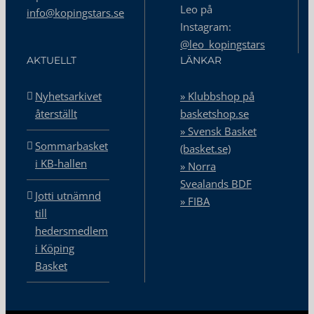
Leo på
info@kopingstars.se
Instagram:
@leo_kopingstars
AKTUELLT
LÄNKAR
Nyhetsarkivet
» Klubbshop på
återställt
basketshop.se
» Svensk Basket
Sommarbasket
(basket.se)
i KB-hallen
» Norra
Svealands BDF
Jotti utnämnd
» FIBA
till
hedersmedlem
i Köping
Basket