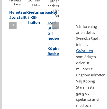
Nyhetsarkivet
Sommarbasket
återställt
i KB-
hallen
Jotti
Vår förening
utnämnd
är en del av
till
hedersmedlem
Svenska Spels
i
initiativ
Köping
Gräsroten
Basket
som årligen
delar ut
miljoner till
ungdomsidrotten.
Välj Köping
Stars nästa
gång du
spelar så är vi
med och