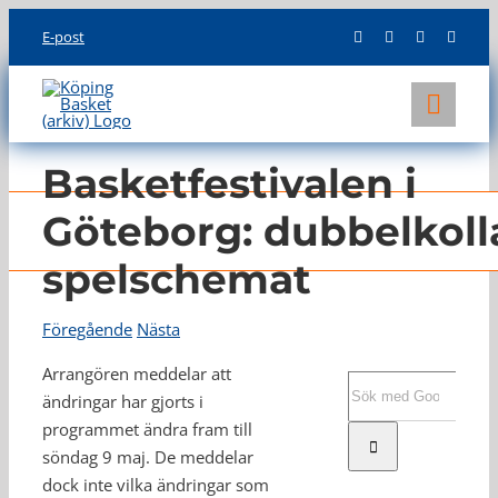
Skip
E-post
to
content
Toggl
Navig
KLUBBEN
Basketfestivalen i
LAG
Göteborg: dubbelkoll
spelschemat
INFO
Föregående
Nästa
Arrangören meddelar att
Sök
ändringar har gjorts i
efter:
programmet ändra fram till
söndag 9 maj. De meddelar
dock inte vilka ändringar som