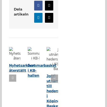
Facebook
X
Dela
artikeln
LinkedIn
E-
post
Relaterade inlägg
Nyhetsarkivet
Sommarbasket
återställt
i KB-
hallen
Jotti
utnämnd
till
hedersmedlem
i
Köping
Basket