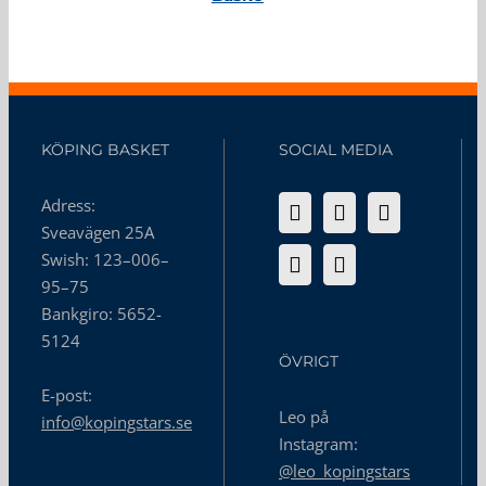
KÖPING BASKET
SOCIAL MEDIA
Adress:
Sveavägen 25A
Swish: 123–006–
95–75
Bankgiro: 5652-
5124
ÖVRIGT
E-post:
Leo på
info@kopingstars.se
Instagram:
@leo_kopingstars