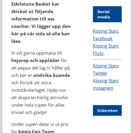
Eskilstuna Basket har
skickat ut följande
Social
media
information till oss
coacher. Vi lägger upp den
Köping Stars
här på vår sida så alla kan
Facebook
läsa.
Köping Stars
Vi vill gärna uppmana till
Flickr
hejarop och applåder
för
Köping Stars
att peppa det lag ni håller på,
Twitter
och ber er
undvika buande
Köping Stars
och försök att störa
Instagram
motståndarlaget. Hjälp oss
att skapa en härlig atmosfär
under hela cupen för allas
Gräsroten
trivsel och glädje!
Under cupen delar vi ut pris
för
bästa Fair Team