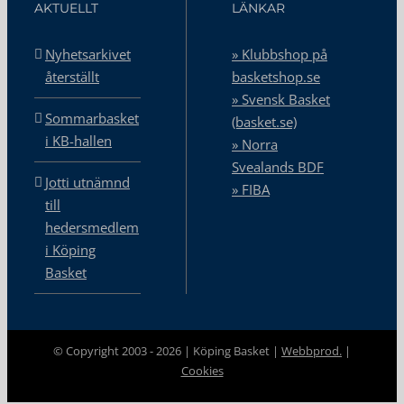
AKTUELLT
LÄNKAR
Nyhetsarkivet
» Klubbshop på
återställt
basketshop.se
» Svensk Basket
Sommarbasket
(basket.se)
i KB-hallen
» Norra
Svealands BDF
Jotti utnämnd
» FIBA
till
hedersmedlem
i Köping
Basket
© Copyright 2003 -
2026 | Köping Basket |
Webbprod.
|
Cookies