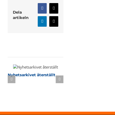
Facebook
X
Dela
artikeln
LinkedIn
E-
post
Relaterade inlägg
Nyhetsarkivet återställt
Sommarbasket i KB-h