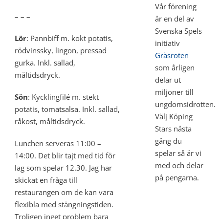
Vår förening
– – –
är en del av
Svenska Spels
Lör
: Pannbiff m. kokt potatis,
initiativ
rödvinssky, lingon, pressad
Gräsroten
gurka. Inkl. sallad,
som årligen
måltidsdryck.
delar ut
miljoner till
Sön
: Kycklingfilé m. stekt
ungdomsidrotten.
potatis, tomatsalsa. Inkl. sallad,
Välj Köping
råkost, måltidsdryck.
Stars nästa
gång du
Lunchen serveras 11:00 –
spelar så är vi
14:00. Det blir tajt med tid för
med och delar
lag som spelar 12.30. Jag har
på pengarna.
skickat en fråga till
restaurangen om de kan vara
flexibla med stängningstiden.
Troligen inget problem bara