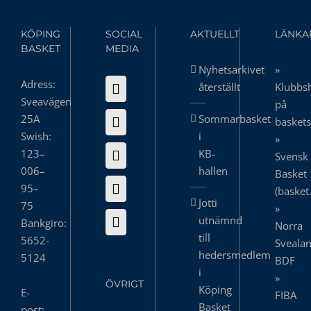
KÖPING
SOCIAL
AKTUELLT
LÄNKA
BASKET
MEDIA
Nyhetsarkivet
»
Adress:
återställt
Klubbs
Sveavägen
på
25A
Sommarbasket
basket
Swish:
i
»
123–
KB-
Svensk
006–
hallen
Basket
95–
(basket
Jotti
75
»
utnämnd
Bankgiro:
Norra
till
5652-
Sveala
hedersmedlem
5124
BDF
i
»
ÖVRIGT
Köping
E-
FIBA
Basket
post: