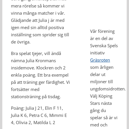
mera rörelse så kommer vi
vinna många matcher i vår.
Glädjande att Julia j är med
igen med sin alltid positiva
Vår förening
inställning som sprider sig till
är en del av
de övriga.
Svenska Spels
initiativ
Bra spelat tjejer, vill ändå
Gräsroten
nämna Julia Kronmans
som årligen
insidemove. Klockren och 2
delar ut
enkla poäng. Ett bra exempel
miljoner till
på att träning ger färdighet. Vi
ungdomsidrotten.
fortsätter med
Välj Köping
stationsträning på tisdag.
Stars nästa
Poäng: Julia J 21, Elin F 11,
gång du
Julia K 6, Petra C 6, Mimmi E
spelar så är vi
4, Olivia 2, Matilda L 2
med och