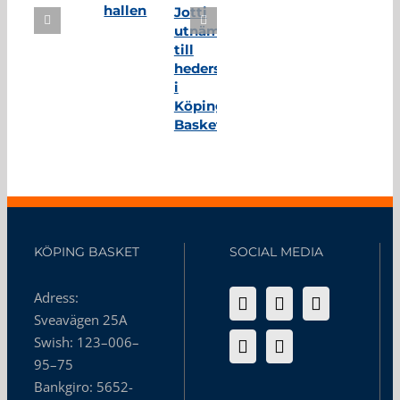
hallen
Jotti
utnämnd
till
hedersmedlem
i
Köping
Basket
KÖPING BASKET
SOCIAL MEDIA
Adress:
Sveavägen 25A
Swish: 123–006–
95–75
Bankgiro: 5652-