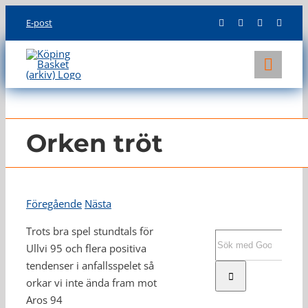
Skip
E-post
to
content
Toggl
Navig
KLUBBEN
LAG
Orken tröt
INFO
Föregående
Nästa
Trots bra spel stundtals för
Sök
Ullvi 95 och flera positiva
efter:
tendenser i anfallsspelet så
orkar vi inte ända fram mot
Aros 94