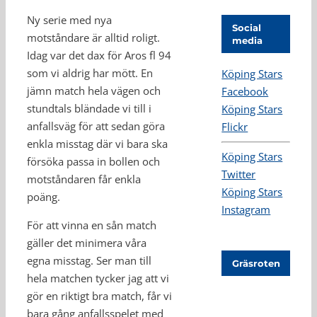
Ny serie med nya
Social
motståndare är alltid roligt.
media
Idag var det dax för Aros fl 94
som vi aldrig har mött. En
Köping Stars
jämn match hela vägen och
Facebook
stundtals bländade vi till i
Köping Stars
anfallsväg för att sedan göra
Flickr
enkla misstag där vi bara ska
Köping Stars
försöka passa in bollen och
Twitter
motståndaren får enkla
Köping Stars
poäng.
Instagram
För att vinna en sån match
gäller det minimera våra
egna misstag. Ser man till
Gräsroten
hela matchen tycker jag att vi
gör en riktigt bra match, får vi
bara gång anfallsspelet med