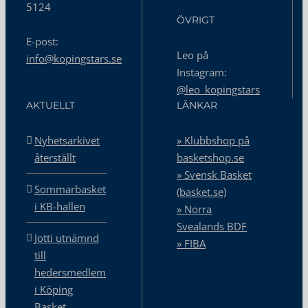
5124
ÖVRIGT
E-post:
Leo på
info@kopingstars.se
Instagram:
@leo_kopingstars
AKTUELLT
LÄNKAR
Nyhetsarkivet
» Klubbshop på
återställt
basketshop.se
» Svensk Basket
Sommarbasket
(basket.se)
i KB-hallen
» Norra
Svealands BDF
Jotti utnämnd
» FIBA
till
hedersmedlem
i Köping
Basket