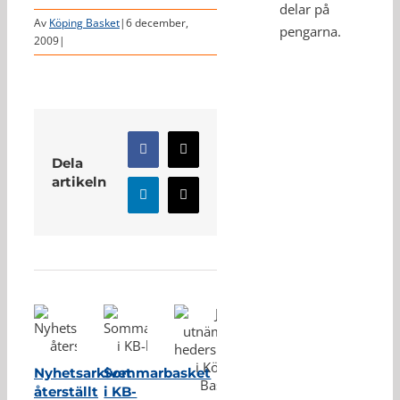
delar på
Av
Köping Basket
|
6 december,
pengarna.
2009
|
Facebook
X
Dela
artikeln
LinkedIn
E-
post
Relaterade inlägg
Nyhetsarkivet
Sommarbasket
återställt
i KB-