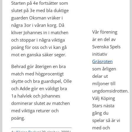
Starten på 4e fortsätter som
slutet på 3e med bla duktige
guarden Oksman vräker i
några 3or i våran korg. Då
Vår förening
kliver Johannes in i matchen
är en del av
och stoppar i några viktiga
Svenska Spels
poäng för oss och vi kan gå
initiativ
mot en ganska säker seger.
Gräsroten
Behrad gör återigen en bra
som årligen
match med högprocentigt
delar ut
skytte och bra guardspel, Olle
miljoner till
och Adde gör en väldigt bra
ungdomsidrotten.
1a halvlek och Johannes
Välj Köping
dominerar slutet av matchen
Stars nästa
med viktiga returer och
gång du
poäng.
spelar så är vi
med och