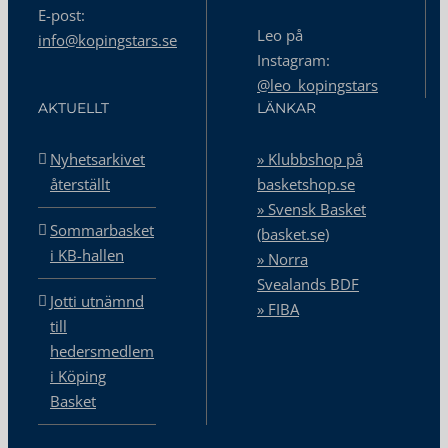
E-post:
Leo på
info@kopingstars.se
Instagram:
@leo_kopingstars
AKTUELLT
LÄNKAR
Nyhetsarkivet
» Klubbshop på
återställt
basketshop.se
» Svensk Basket
Sommarbasket
(basket.se)
i KB-hallen
» Norra
Svealands BDF
Jotti utnämnd
» FIBA
till
hedersmedlem
i Köping
Basket