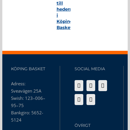
till
hedersmedlem
i
Köping
Basket
KÖPING BASKET
SOCIAL MEDIA
Adress:
Sveavägen 25A
Swish: 123–006–
95–75
Bankgiro: 5652-
5124
ÖVRIGT