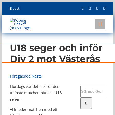
Skip
E-post
to
content
Toggl
Navig
KLUBBEN
U18 seger och inför
LAG
Div 2 mot Västerås
INFO
Föregående
Nästa
I lördags var det dax för den
Sök
tuffaste matchen hittills i U18
efter:
serien.
Vi inleder matchen med ett