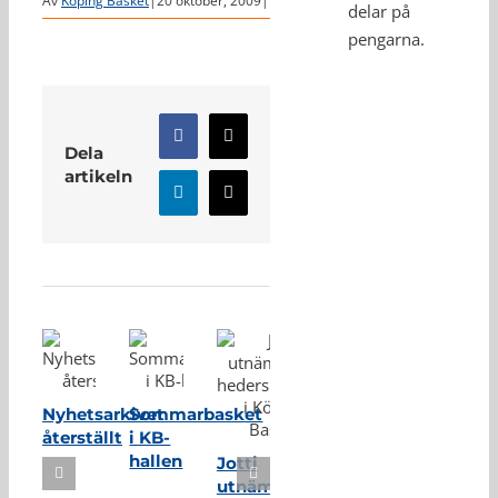
Av
Köping Basket
|
20 oktober, 2009
|
delar på
pengarna.
Facebook
X
Dela
artikeln
LinkedIn
E-
post
Relaterade inlägg
Nyhetsarkivet
Sommarbasket
återställt
i KB-
hallen
Jotti
utnämnd